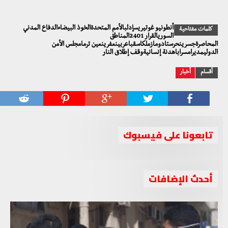
أنطونيو غوتيريسإدلبالأمم المتحدةالخوذ البيضاءالدفاع المدني
كلمات مفتاحية
السوريالقرار 2401المناطق
المحاصرةجسرينحرستادومازملكاسقباعربينعفرينعين ترمامجلس الأمن
الدوليمديرامسراباهدنة إنسانيةوقف إطلاق النار
أقسام
أخبار
تابعونا على فيسبوك
أحدث الإضافات