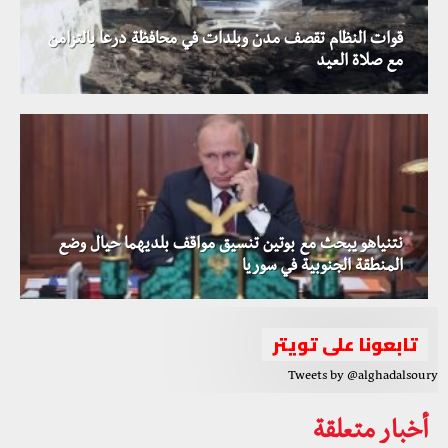
قوات النظام تقصف مدن وبلدات في محافظة درعا بالتزامن
مع صلاة العيد
نتنياهو يبحث مع بوتين تنسيق مواقف بلديهما حيال وضع
المنطقة الجنوبية في سوريا
تابعونا على تويتر
Tweets by @alghadalsoury
أخبار متعلقة