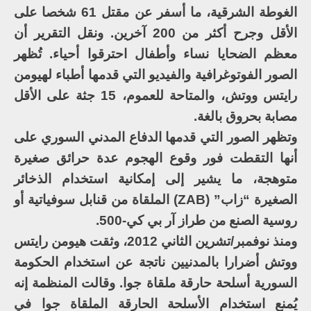
الغوطة الشرقية، ما أسفر عن مقتل 61 شخصا على
الأقل وجرح أكثر من 200 آخرين. ونقل التقرير أن
معظم الضحايا نساء وأطفال احترقوا أحياء. تُظهر
الصور الفوتوغرافية والفيديو التي قدمها أطباء لهيومن
رايتس ووتش، والمتاحة للعموم، 15 جثة على الأقل
مصابة بحروق بالغة.
وتظهر الصور التي قدمها الدفاع المدني السوري على
أنها التقطت فور وقوع الهجوم عدة حرائق صغيرة
متوهجة، ما يشير إلى إمكانية استخدام الذخائر
الصغيرة “زاب” (ZAB) الملقاة من قنابل سوفياتية أو
روسية الصنع من طراز آر بي كي-500.
ومنذ نوفمبر/تشرين الثاني 2012، وثقت هيومن رايتس
ووتش أضرارا بالمدنيين ناتجة عن استخدام الحكومة
السورية أسلحة حارقة ملقاة جوا. وقالت المنظمة إنه
يُمنع استخدام الأسلحة الحارقة الملقاة جوا في