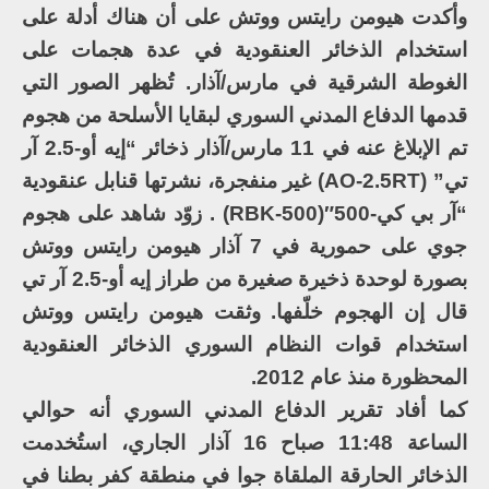
وأكدت هيومن رايتس ووتش على أن هناك أدلة على
استخدام الذخائر العنقودية في عدة هجمات على
الغوطة الشرقية في مارس/آذار. تُظهر الصور التي
قدمها الدفاع المدني السوري لبقايا الأسلحة من هجوم
تم الإبلاغ عنه في 11 مارس/آذار ذخائر “إيه أو-2.5 آر
تي” (AO-2.5RT) غير منفجرة، نشرتها قنابل عنقودية
“آر بي كي-500″(RBK-500) . زوّد شاهد على هجوم
جوي على حمورية في 7 آذار هيومن رايتس ووتش
بصورة لوحدة ذخيرة صغيرة من طراز إيه أو-2.5 آر تي
قال إن الهجوم خلّفها. وثقت هيومن رايتس ووتش
استخدام قوات النظام السوري الذخائر العنقودية
المحظورة منذ عام 2012.
كما أفاد تقرير الدفاع المدني السوري أنه حوالي
الساعة 11:48 صباح 16 آذار الجاري، استُخدمت
الذخائر الحارقة الملقاة جوا في منطقة كفر بطنا في