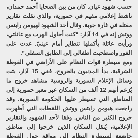
حسب شهود عيان. كان من بين الضحايا أحمد حمدان،
ناشط إعلامي مقيم في حمورية، والذي نقلت تقارير
مقتله في غارة جوية. وقال أحد الشهود لهيومن رايتس
ووتش إنه في 14 آذار: “كنت أحاول الهرب مع عائلتي،
ورأيت عائلة بأكملها تتطاير أمام عينيّ. عدت على
الفور واصطحبت أطفالي إلى الطابق السفلي”.
ومع سيطرة قوات النظام على الأراضي في الغوطة
الشرقية، بدأ المدنيون بالخروج، ففي 15 آذار، بثت
وسائل الإعلام السورية والروسية مشاهد خروج ما
يُزعم أنهم 12 ألف من السكان عبر معبر حمورية إلى
المناطق التي تسيطر عليها الحكومة السورية. وقد
راجعت هيومن رايتس ووتش اللقطات التي أظهرت
خروج الكثير من الناس. وفقا لأحد الشهود والتقارير
الإعلامية، يُنقل السكان الذين خرجوا إلى مناطق
خاضعة لسيطرة النظام إلى مواقع حول الغوطة