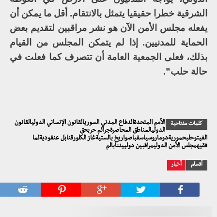
الشرقية خطرا حقيقيا يتمثل بالانتقام. أقل ما يمكن أن
يفعله مجلس الأمن الآن هو نشر مراقبين لتقديم بعض
الحماية للمدنيين. إذا لم يتمكن المجلس من القيام
بذلك، فعلى الجمعية العامة أن تتصرف كما فعلت في
حالة حلب”.
الأمم المتحدةالدفاع المدني السوريالقانون الإنساني الدوليالقانون
كلمات مفتاحية
الدوليالمناطق المحاصرةجرائم حربحق
الفيتوحلبحموريةدوماروسياسقباصواريخ بالستيةغاز الكلورقنابل عنقوديةلما
فقيهمجلس الأمن الدوليمراقبين دولييننابالم
أقسام
أخبار