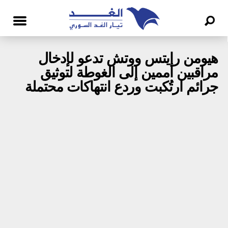
هيومن رايتس ووتش تدعو لإدخال
مراقبين أممين إلى الغوطة لتوثيق
جرائم ارتُكبت وردع انتهاكات محتملة