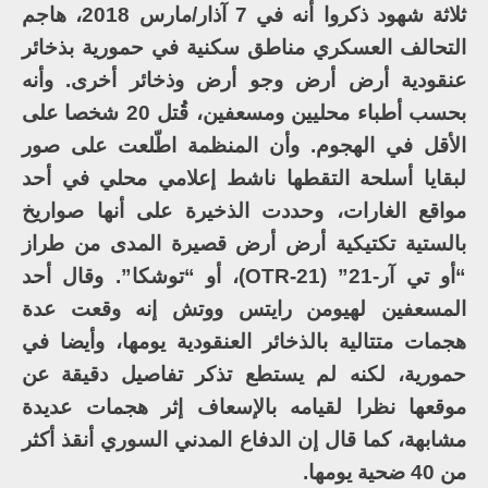
ثلاثة شهود ذكروا أنه في 7 آذار/مارس 2018، هاجم
التحالف العسكري مناطق سكنية في حمورية بذخائر
عنقودية أرض أرض وجو أرض وذخائر أخرى. وأنه
بحسب أطباء محليين ومسعفين، قُتل 20 شخصا على
الأقل في الهجوم. وأن المنظمة اطّلعت على صور
لبقايا أسلحة التقطها ناشط إعلامي محلي في أحد
مواقع الغارات، وحددت الذخيرة على أنها صواريخ
بالستية تكتيكية أرض أرض قصيرة المدى من طراز
“أو تي آر-21” (OTR-21)، أو “توشكا”. وقال أحد
المسعفين لهيومن رايتس ووتش إنه وقعت عدة
هجمات متتالية بالذخائر العنقودية يومها، وأيضا في
حمورية، لكنه لم يستطع تذكر تفاصيل دقيقة عن
موقعها نظرا لقيامه بالإسعاف إثر هجمات عديدة
مشابهة، كما قال إن الدفاع المدني السوري أنقذ أكثر
من 40 ضحية يومها.