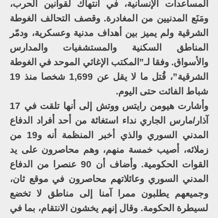
المساعدات الإنسانية، في انتهاك لقوانين الحرب،
ومَنَع المدنيين من المغادرة. وقصف التحالف الغوطة
الشرقية ولم يميز بين أهداف مدنية وعسكرية، ودمّر
المناطق السكنية والمستشفيات والمدارس
والأسواق. وفقا لـ”المكتب الإغاثي الموحد في الغوطة
الشرقية”، قُتل ما لا يقل عن 1,699 شخصا منذ 19
شباط الفائت حتى اليوم.
وأشارت هيومن رايتس ووتش إلى أنها تلقت في 17
آذار/مارس الجاري نداء استغاثة من أحد أفراد الدفاع
المدني السوري والذي أخبر المنظمة أنه و19 من
زملائه، أصيب خمسة منهم، وهم محاصرون على يد
القوات الحكومية. وأضاف أن 90 عنصرا من الدفاع
المدني السوري وعائلاتهم محاصرون في موقع ثان،
وجميعهم يطلبون ممرا آمنا إلى مناطق لا تخضع
لسيطرة الحكومة. وقال إنهم يخشون الانتقام، بما في