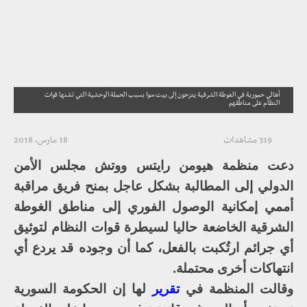
أهالي حمورية في الغوطة الشرقية ينزحون إلى بيت سوا بسبب الحملة الوحشية التي تشنها قوات
النظام على مناطقهم
319 مشاهدات
18 مارس، 2018
دعت منظمة هيومن رايتس ووتش مجلس الأمن
الدولي إلى المطالبة بشكل عاجل بمنح فريق مراقبة
أممي إمكانية الوصول الفوري إلى مناطق الغوطة
الشرقية الخاضعة حاليا لسيطرة قوات النظام لتوثيق
أي جرائم ارتُكبت بالفعل، كما أن وجوده قد يردع أي
انتهاكات أخرى محتملة.
وقالت المنظمة في
تقرير
لها إن الحكومة السورية