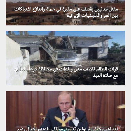
مقتل مدنيين بقصف على مقبرة في حماة واندلاع اشتباكات
بين الحر والمليشيات الإيرانية
قوات النظام تقصف مدن وبلدات في محافظة درعا بالتزامن
مع صلاة العيد
نتنياهو يبحث مع بوتين تنسيق مواقف بلديهما حيال وضع