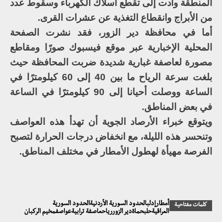
المنطقة وأدت إلى تقطع أسلاك الكهرباء وسقوط عدد
من الأبراج وانقطاع التغذية عن عشرات القرى.
أما في محافظة دير الزور، فقد نشرت الصفحة
المحلية الإخبارية عبر موقع فيسبوك صورًا ومقاطع
مصورة لعاصفة غبارية شديدة ضربت المحافظة حيث
بلغت سرعة الرياح ما بين 40 إلى 60 كيلومترًا في
الساعة ووصلت أحيانا إلى 90 كيلومترًا في الساعة
في بعض المناطق.
ويتوقع خبراء الأرصاد الجوية أن تهدأ هذه العواصف
وتنحسر هذه الليلة، مع انخفاض درجات الحرارة لتصبح
الفرصة مهيأة لهطول الأمطار في مختلف المناطق.
أمطارإدلبالحدود السورية الأردنيةالحدود السورية
كلمات مفتاحية
العراقيةحلبحماةدير الزوررياحعاصفة ترابيةعواصفمخيم الركبان