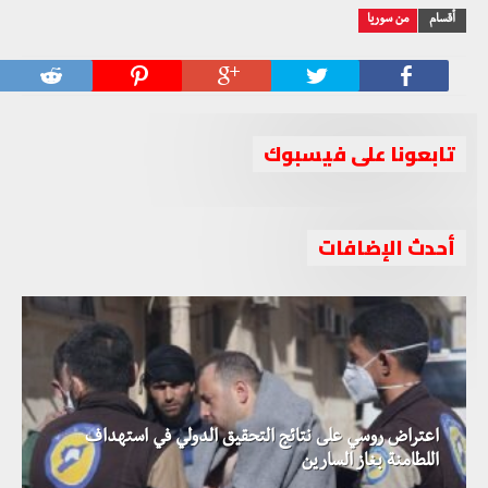
أقسام
من سوريا
تابعونا على فيسبوك
أحدث الإضافات
اعتراض روسي على نتائج التحقيق الدولي في استهداف
اللطامنة بغاز السارين