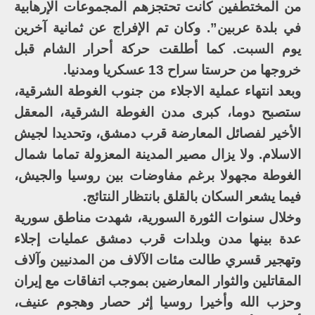
من المختطفين كانت تحتجزهم المجموعات الإرهابية
في بلدة عربين”. وكان تم الإفراج عن ثمانية آخرين
يوم السبت. كما أطلقت حركة أحرار الشام قبل
خروجها من حرستا سراح 13 عسكريا ومدنيا.
وبعد انتهاء عملية الاجلاء من جنوب الغوطة الشرقية،
ستصبح دوما، كبرى مدن الغوطة الشرقية، المعقل
الأخير لفصائل المعارضة قرب دمشق، وتحديدا لجيش
الاسلام. ولا يزال مصير المدينة المعزولة تماما شمال
الغوطة مجهولا برغم مفاوضات بين روسيا والجيش،
فيما يشعر السكان بالقلق بانتظار النتائج.
وخلال سنوات الثورة السورية، شهدت مناطق سورية
عدة بينها مدن وبلدات قرب دمشق عمليات إجلاء
وتهجير قسري طالت مئات الآلاف من المدنيين وآلاف
المقاتلين والثوار المعارضين بموجب اتفاقات مع إيران
وحزب الله وأخيرا روسيا إثر حصار وهجوم عنيف،