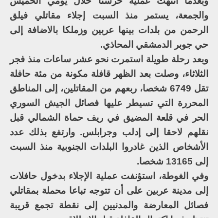
وبعدما انتهت عملية حرستا خلال يومي الخميس
والجمعة، يستمر منذ السبت إجلاء مقاتلي فيلق
الرحمن من بلدات بينها عربين وزملكا بالاضافة إلى
حي جوبر الدمشقي المحاذي.
وبعد رحلة طويلة استمرت نحو عشر ساعات منذ فجر
الثلاثاء، وصلت بعد الظهر قافلة مكونة من مئة حافلة
تقل 6749 شخصا، ربعهم من المقاتلين، إلى المناطق
المحررة التي تسيطر عليها فصائل الجيش السوري
الحر في قلعة المضيق في ريف حماة الشمالي قبل
نقلهم لاحقا إلى إدلب وجرابلس. وارتفع بذلك عدد
الأشخاص الذين غادروا البلدات الجنوبية منذ السبت
إلى 13165 شخصا.
وفي الغوطة، استؤنفت عملية الإجلاء بدخول حافلات
إلى مدينة عربين على أن تتوجه تباعا محملة بمقاتلي
فصائل المعارضة والمدنيين إلى نقطة تجمع قريبة