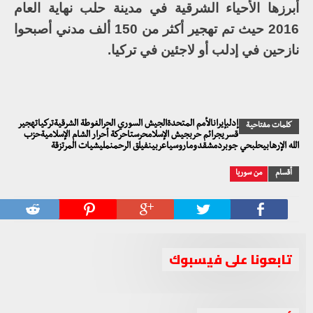
أبرزها الأحياء الشرقية في مدينة حلب نهاية العام
2016 حيث تم تهجير أكثر من 150 ألف مدني أصبحوا
نازحين في إدلب أو لاجئين في تركيا.
إدلبإيرانالأمم المتحدةالجيش السوري الحرالغوطة الشرقيةتركياتهجير
كلمات مفتاحية
قسريجرائم حربجيش الإسلامحرستاحركة أحرار الشام الإسلاميةحزب
الله الإرهابيحلبحي جوبردمشقدوماروسياعربينفيلق الرحمنمليشيات المرتزقة
أقسام
من سوريا
تابعونا على فيسبوك