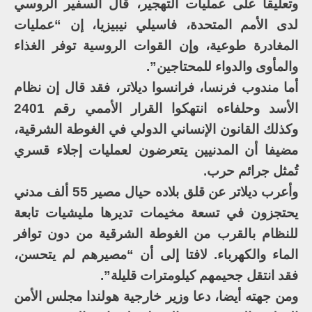
وتعليقا على عمليات التهجير، قال السفير الروسي
لدى الأمم المتحدة، فاسيلي نيبيزيا، إن “عمليات
المغادرة طوعية، وإن القوات الروسية توفر الغذاء
والمأوى والدواء للمحتاجين”.
أما مندوب فرنسا، فرانسوا ديلاتر، فقد قال إن نظام
الأسد وحلفاءه انتهكوا القرار الأممي رقم 2401
وكذلك القانون الإنساني الدولي في الغوطة الشرقية،
مضيفا أن المدنيين يتعرضون لعمليات إجلاء قسري
تُمثل جرائم حرب.
وأعرب ديلاتر عن قلق بلاده حيال مصير 55 ألف مدني
يحتجزون في تسعة مخيمات تديرها مليشيات تابعة
للنظام بالقرب من الغوطة الشرقية من دون توافر
الماء والكهرباء. لافتا إلى أن “مصيرهم لم يتحسن،
فقد انتقل جحيمهم كيلومترات قليلة”.
ومن جهته أيضا، دعا وزير خارجية هولندا مجلس الأمن