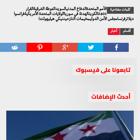
الأمم المتحدةالدفاع المدنيالسويدالغوطة الشرقيةالقرار
كلمات مفتاحية
2401الكويتالهدنة في سورياالولايات المتحدة الأمريكيةفرانسوا
ديلاترفرنسامجلس الأمن الدوليمخيمات النازحيننيكي هيليهولندا
أقسام
أخبار
تابعونا على فيسبوك
أحدث الإضافات