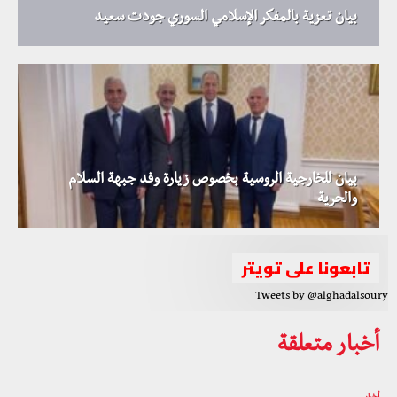
بيان تعزية بالمفكر الإسلامي السوري جودت سعيد
بيان للخارجية الروسية بخصوص زيارة وفد جبهة السلام
والحرية
تابعونا على تويتر
Tweets by @alghadalsoury
أخبار متعلقة