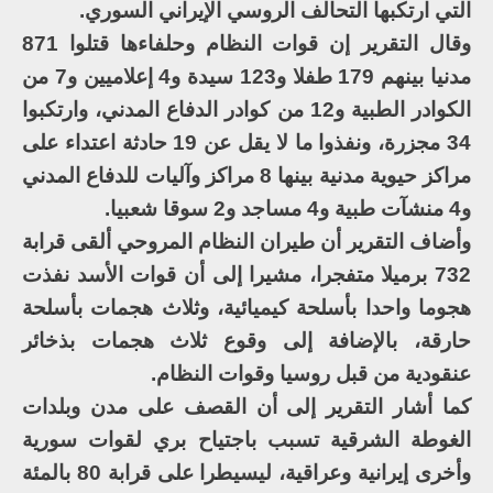
التي ارتكبها التحالف الروسي الإيراني السوري.
وقال التقرير إن قوات النظام وحلفاءها قتلوا 871
مدنيا بينهم 179 طفلا و123 سيدة و4 إعلاميين و7 من
الكوادر الطبية و12 من كوادر الدفاع المدني، وارتكبوا
34 مجزرة، ونفذوا ما لا يقل عن 19 حادثة اعتداء على
مراكز حيوية مدنية بينها 8 مراكز وآليات للدفاع المدني
و4 منشآت طبية و4 مساجد و2 سوقا شعبيا.
وأضاف التقرير أن طيران النظام المروحي ألقى قرابة
732 برميلا متفجرا، مشيرا إلى أن قوات الأسد نفذت
هجوما واحدا بأسلحة كيميائية، وثلاث هجمات بأسلحة
حارقة، بالإضافة إلى وقوع ثلاث هجمات بذخائر
عنقودية من قبل روسيا وقوات النظام.
كما أشار التقرير إلى أن القصف على مدن وبلدات
الغوطة الشرقية تسبب باجتياح بري لقوات سورية
وأخرى إيرانية وعراقية، ليسيطرا على قرابة 80 بالمئة