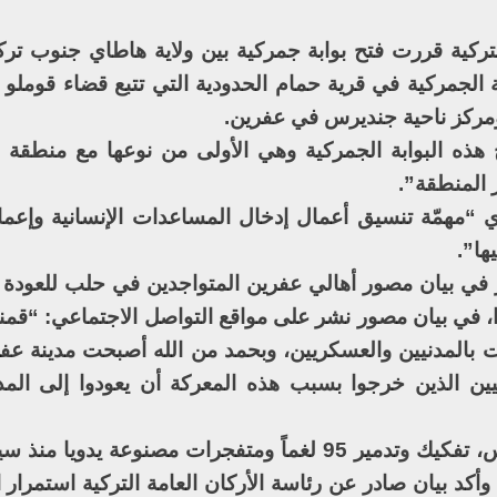
تركية قررت فتح بوابة جمركية بين ولاية هاطاي جنوب ترك
 الجمركية في قرية حمام الحدودية التي تتبع قضاء قوملو 
هذه البوابة الجمركية وهي الأولى من نوعها مع منطقة 
 المنطقة”.
ي “مهمّة تنسيق أعمال إدخال المساعدات الإنسانية وإعما
ها”.
ي بيان مصور أهالي عفرين المتواجدين في حلب للعودة إل
، في بيان مصور نشر على مواقع التواصل الاجتماعي: “قمنا
رت بالمدنيين والعسكريين، وبحمد من الله أصبحت مدينة عف
نيين الذين خرجوا بسبب هذه المعركة أن يعودوا إلى المدي
وفي الإطار ذاته، أعلن الجيش التركي أمس، تفكيك وتدمير 95 لغماً ومتفجرات مصنوعة
 18 الشهر الجاري. وأكد بيان صادر عن رئاسة الأركان العامة التركية استم