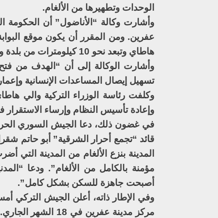
الوحدات وتطهيرها من الألغام.
وأشارت وكالة “الأناضول” أن الحكومة ال
عفرين. ومن المقرر أن يكون موقع البوابة
هاطاي وتبعد نحو 10 كيلومترات من بلدة ومركز ناحية جنديرس في عفرين.
وأشارت الوكالة إلى أن “الهدف من فتح 
تسهيل إيصال المساعدات الإنسانية وإعمار
وكلفت رئاسة الوزراء التركية والي هاطا
وإعادة تأسيس النظام وإرساء الاستقرار في
في غضون ذلك، دعا الجيش السوري الحر ف
قائد “تجمع أحرار الشرقية” أبو حاتم شقرا
المدينة بنزع الألغام من المدينة التي أض
مؤمنة بالكامل من الألغام”. ودعا “المد
أصبحت جاهزة للسكن بشكل كامل”.
مركز مدينة عفرين في