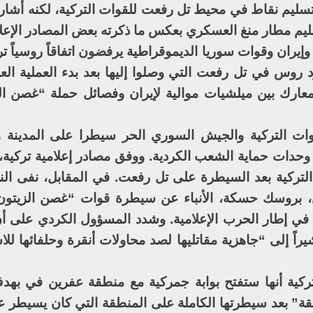
سليم نقاط في محيط تل رفعت للقوات التركية، لكنه أشار 
سليم مطار منغ العسكري بعكس ما ذكرته بعض المصادر الإعلا
إيران وقوات سوريا الديموقراطية يرفضون اتفاقاً روسياً تر
ود روس في تل رفعت التي وصلوا إليها بعد بدء العملية ال
عارك بين ميلشيات موالية لإيران وفصائل حملة “غصن الز
وات التركية والجيش السوري الحر سيطرا على المدينة 
حدات حماية الشعب الكردية. ووفق مصادر إعلامية تركية، ف
التركية بعد السيطرة على تل رفعت. في المقابل، نفى ال
 بروسك حسكة، الأنباء عن سيطرة قوات “غصن الزيتون
أتي في إطار الحرب الإعلامية. وشدد المسؤول الكردي على 
ً إلى “جاهزية مقاتليها لصد محاولات أنقرة وحلفائها للاس
ركية أنها ستفتح بوابة جمركية مع منطقة عفرين في به
قة” بعد سيطرتها الكاملة على المنطقة التي كان يسيطر علي