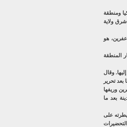
يا ومنطقة
شرق ولاية
عفرين، هو
ر المنطقة
يها. وقال
 بعد تحرير
رين وريفها
نة بعد ما
 يدويا منذ سيطرته على
رار التحضيرات