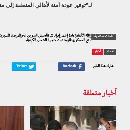
لـ”توفير عودة آمنة لأهالي المنطقة إلى م
إزالة الألغامإعادة إعمارإيراناتفاقالجيش السوري الحرالمرصد ال
كلمات مفتاحية
منغ العسكريهطايوحدات حماية الشعب الكردية
أقسام
أخبار
شارك هذا الخبر
أخبار متعلقة