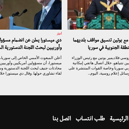
أخبار
مع بوتين تنسيق مواقف بلديهما
دي ميستورا يعلن عن انضمام مسؤولي
طقة الجنوبية في سوريا
وأوربيين لبحث اللجنة الدستورية ال
سي فلاديمير بوتين مع رئيس الوزراء
أعلن المبعوث الأممي الخاص إلى سوريا،
مين نتنياهو، خلال اتصال هاتفي إمكانية
ميستورا، أن مسؤولين أمريكيين وأوربيين 
بي سوريا وخاصة القوات المنتشرة على
محادثات جنيف لبحث اللجنة الدستورية 
ائل إعلام روسية، اليوم...
لقاء تشاوري حولها. وقال دي ميستورا خلال
الرئيسية
طلب انتساب
اتصل بنا