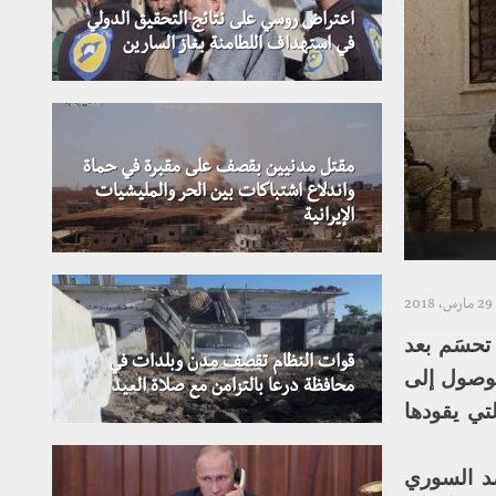
اعتراض روسي على نتائج التحقيق الدولي
في استهداف اللطامنة بغاز السارين
مقتل مدنيين بقصف على مقبرة في حماة
واندلاع اشتباكات بين الحر والمليشيات
الإيرانية
29 مارس، 2018
تحسَم بعد
قوات النظام تقصف مدن وبلدات في
لوصول إلى
محافظة درعا بالتزامن مع صلاة العيد
تي يقودها
صد السوري