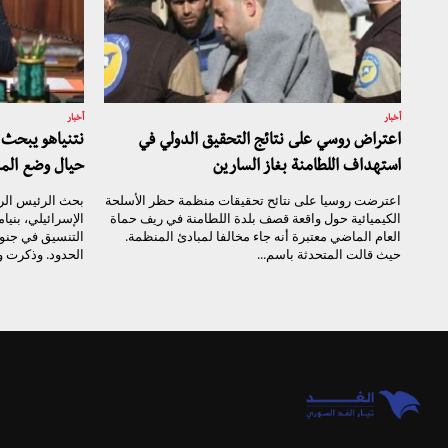
أخبار
أخبار
اعتراض روسي على نتائج التحقيق الدولي في
نتنياهو يبحث 
استهداف اللطامنة بغاز السارين
حيال وضع المن
اعترضت روسيا على نتائح تحقيقات منظمة حظر الأسلحة
بحث الرئيس الرو
الكيميائية حول واقعة قصف بلدة اللطامنة في ريف حماة
الإسرائيلي، بنيا
العام الماضي معتبرة أنه جاء مخالفا لمبادئ المنظمة.
التنسيق في جنو
حيث قالت المتحدثة باسم...
الحدود. وذكرت وس