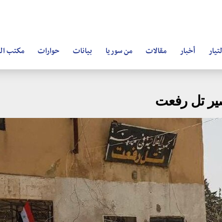
تيار
أخبار
مقالات
من سوريا
بيانات
حوارات
مكتب ال
ير تل رفعت