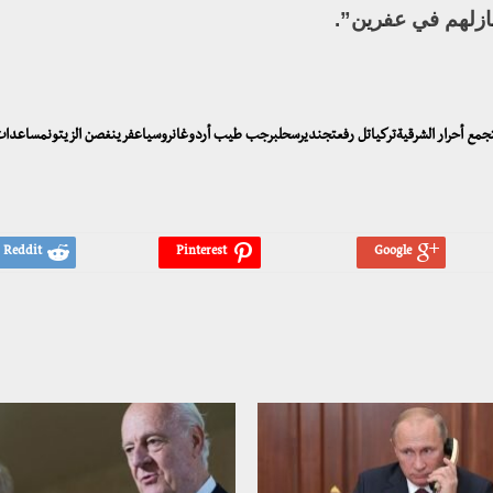
نازلهم في عفرين”.
سوريتجمع أحرار الشرقيةتركياتل رفعتجنديرسحلبرجب طيب أردوغانروسياعفرينغصن الزيتونمساعدات