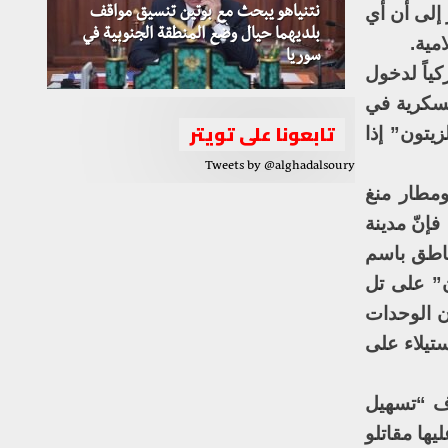
إلى أن أي
نتنياهو يبحث مع بوتين تنسيق مواقف
بلديهما حيال وضع المنطقة الجنوبية في
مية.
سوريا
كياً لدخول
عسكرية في
تابعونا على تويتر
يتون” إذا
Tweets by @alghadalsoury
ومطار منغ
إنّ مدينة
ناطق باسم
” على تل
أن الوحدات
تيلاء على
دف “تسهيل
ها مقاتلو