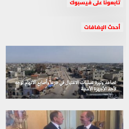
تابعونا على فيسبوك
بيدرسون يدعو إلى تبادل الأسرى بين النظام والمعارضة قبيل
أحدث الإضافات
عقد أول جولة محادثات بين الطرفين
تصاعد وتيرة عمليات الاغتيال في درعا وأصابع الاتهام توجه
الحكومة العراقية تعلن عن الموعد النهائي لافتتاح معبر
لأحد الأجهزة الأمنية
البوكمال-القائم