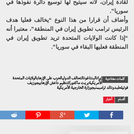
لقادة إيران، لأنه سيتيح لها توسيع دائرة نفوذها في
سوريا”.
وأضاف أن قرارا من هذا النوع “يخالف فعليا هدف
الرئيس ترامب تطويق إيران في المنطقة”، معتبرا أنه
“إذا كانت الولايات المتحدة تريد تطويق إيران في
المنطقة فعليها البقاء في سوريا”.
إيرانالبنتاغونالتحالف الدوليالحرب على الإرهابالولايات المتحدة
كلمات مفتاحية
الأمريكيةبريت ماكغوركتنظيم داعش الإرهابيجوزيف
فوتيلحلبدونالد ترامبمنبجوزارة الخارجية الأمريكية
أقسام
أخبار