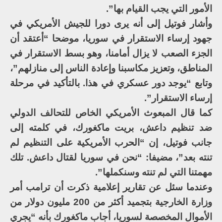
الأمور التي يجب القيام بها”.
وأشار فوتيل إلى أنه يرى دورا للجيش الأمريكي في
جهود إرساء الاستقرار في سوريا، موضحا “أعتقد أن
الجزء الصعب لا يزال أمامنا، وهو بسط الاستقرار في
المناطق، وتعزيز مكاسبنا وإعادة الناس إلى منازلهم”،
وتابع “يوجد دور عسكري في هذا. بالتأكيد في مرحلة
إرساء الاستقرار”.
كما قال المبعوث الأمريكي الخاص للتحالف الدولي
ضد تنظيم داعش، بريت ماكغورك، في كلمته إلى
جانب فوتيل، إن “الحرب الأمريكية على التنظيم لم
تنته بعد”، مضيفا: “نحن في سوريا لقتال داعش. تلك
مهمتنا التي لم تنته وسنكملها”.
وعندما سئل عن تقارير إعلامية ذكرت أن ترامب أمر
وزارة الخارجية بتجميد أكثر من 200 مليون دولار من
الأموال المخصصة لسوريا، أجاب ماكغورك بأنه “يجري