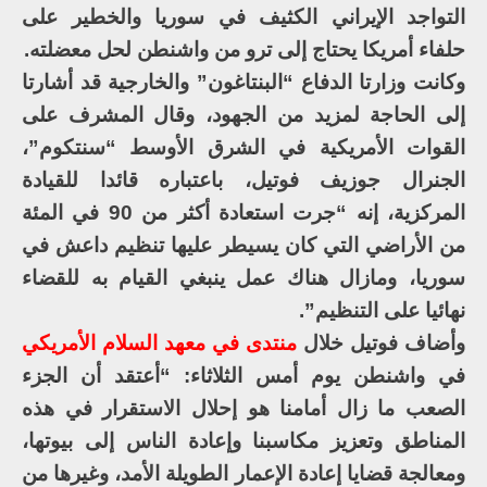
التواجد الإيراني الكثيف في سوريا والخطير على
حلفاء أمريكا يحتاج إلى ترو من واشنطن لحل معضلته.
وكانت وزارتا الدفاع “البنتاغون” والخارجية قد أشارتا
إلى الحاجة لمزيد من الجهود، وقال المشرف على
القوات الأمريكية في الشرق الأوسط “سنتكوم”،
الجنرال جوزيف فوتيل، باعتباره قائدا للقيادة
المركزية، إنه “جرت استعادة أكثر من 90 في المئة
من الأراضي التي كان يسيطر عليها تنظيم داعش في
سوريا، ومازال هناك عمل ينبغي القيام به للقضاء
نهائيا على التنظيم”.
وأضاف فوتيل خلال
منتدى في معهد السلام الأمريكي
في واشنطن يوم أمس الثلاثاء: “أعتقد أن الجزء
الصعب ما زال أمامنا هو إحلال الاستقرار في هذه
المناطق وتعزيز مكاسبنا وإعادة الناس إلى بيوتها،
ومعالجة قضايا إعادة الإعمار الطويلة الأمد، وغيرها من