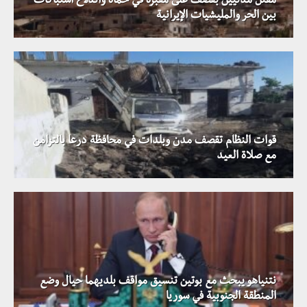
مقتل مدنيين بقصف على مقبرة في حماة واندلاع اشتباكات
بين الحر والمليشيات الإيرانية
قوات النظام تقصف مدن وبلدات في محافظة درعا بالتزامن
مع صلاة العيد
نتنياهو يبحث مع بوتين تنسيق مواقف بلديهما حيال وضع
المنطقة الجنوبية في سوريا