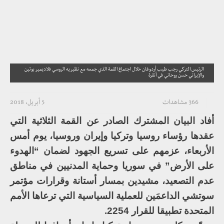
الرئيس التركي رجب طيب أردوغان خلال اجتماع القمة الذي جمعه مع نظيريه الروسي فلاديمير بوتين
والإيراني حسن روحاني في أنقرة
366 مشاهدات
5 أبريل، 2018
أفاد البيان المشترك الصادر عن القمة الثلاثية التي
عقدها رؤساء روسيا وتركيا وإيران وروسيا، يوم أمس
الأربعاء، عزمهم على تسريع الجهود لضمان “الهدوء
على الأرض” في سوريا وحماية المدنيين في مناطق
عدم التصعيد، مشيدين بمسار أستانة وقرارات مؤتمر
سوتشي الداعمَين للعملية السياسية التي ترعاها الأمم
المتحدة تطبيقا للقرار 2254.