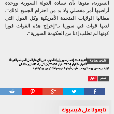
السورية، منوها بأن سيادة الدولة السورية ووحدة
أراضيها أمر مفصلي ولا بد من احترام الجميع لذلك”.
مطالبا الولايات المتحدة الأمريكية وكل الدول التي
لديها قوات في سوريا بـ”إخراج هذه القوات فورا
كونها لم تطلب إذنا من الحكومة السورية”.
أنقرةإعادة إعمار سورياإيرانالحرب على الإرهابالحل السياسيالغوطة
كلمات مفتاحية
الشرقيةالقرار 2254القرار 2401تركياتل رفعتتنظيم داعش
الإرهابيحسن روحانيرجب طيب أردوغانروسيافلاديمير بوتينقمة
أقسام
أخبار
تابعونا على فيسبوك