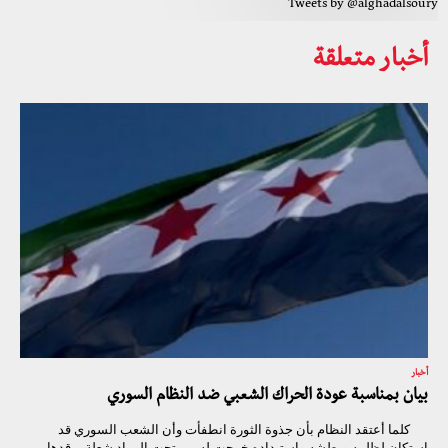
Tweets by @alghadalsoury
أخبار متعلقة
أخبار
بيان بمناسبة عودة الحراك الشعبي ضد النظام السوري
كلما أعتقد النظام بأن جذوة الثورة انطفأت وأن الشعب السوري قد
استكان لظلمه وبطشه واستبداده خرجت له من تحت الرماد شعلة يوقدها