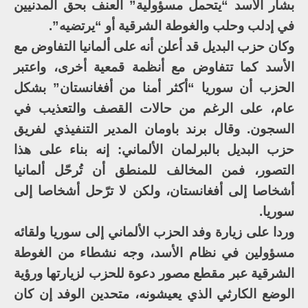
بشار الأسد “يتحمل مسؤولية” العنف بحق المدنيين
في إدلب وحلب والغوطة الشرقية أو “يرتضيه”.
وكان حزب البديل قد أعلن أنه على ألمانيا التفاوض مع
الأسد كما تتفاوض مع أنظمة قمعية أخرى، واعتبر
الحزب أن سوريا “أكثر أمنا من أفغانستان” بشكل
عام، على الرغم من حالات القصف والتعذيب في
السجون. وقال برند باومان المدير التنفيذي لفريق
حزب البديل بالبرلمان الألماني: إنه بناء على هذا
التصور، فمن المخالف للمنطق أن تُرحّل ألمانيا
أشخاصا إلى أفغانستان، ولكن لا ترّحل أشخاصا إلى
سوريا.
وردا على زيارة وفد الحزب الألماني إلى سوريا ولقائه
مسؤولين في نظام الأسد، وجه نشطاء من الغوطة
الشرقية عبر مقطع مصور دعوة للحزب لزيارتها ورؤية
الوضع الكارثي الذي يعيشونه، متحدين الوفد إن كان