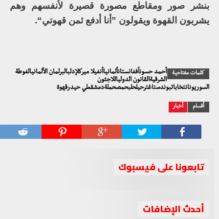
بنشر صور ومقاطع مصورة قصيرة لأنفسهم وهم
يشربون القهوة ويقولون ”أنا أدفع ثمن قهوتي“.
أحمد حسونأفغانستانألمانياأنغيلا ميركلإدلبالبرلمان الألمانيالغوطة
كلمات مفتاحية
الشرقيةالقانون الدولياللاجئون
السوريونانتخاباتبوندستاغترحيلحلبحمصحملةدمشقعلي حيدرقهوة
أقسام
أخبار
تابعونا على فيسبوك
أحدث الإضافات