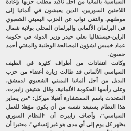
السياسية بألمانيا من أجل تأكيد مطلب حزبها بإعادة
اللاجئين السوريين، الذين يعيشون في ألمانيا إلى
موطنهم. والتقى نواب عن الحزب اليميني الشعبوي
في البرلمان الألماني والبرلمان المحلي بولاية شمال
الراين-فيستفاليا بعلي حيدر وزير الدولة في حكومة
عماد خميس لشؤون المصالحة الوطنية والمفتي أحمد
حسون.
وكانت انتقادات من أطراف كثيرة في الطيف
السياسي الألماني قد طالت زيارة أعضاء من حزب
البديل من أجل ألمانيا اليميني الشعبوي لدمشق،
وعلى رأسها الحكومة الألمانية. وقال شتيفن زايبرت،
المتحدث باسم المستشارة أنغيلا ميركل: “من يساير
هذا النظام يستبعد نفسه من أن يكون مؤهلا للعمل
السياسي”، وأضاف زايبرت أن “النظام السوري
يظهر كل يوم إلى أي مدى هو غير إنساني”، معتبرا أن