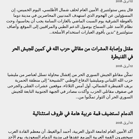
12 أبريل، 2018
قال ينس ستولتنبرغ، الأمين العام لحلف شمال الأطلسي، اليوم الخميس، إن
المسؤولين عن الهجوم الذي استهدف المدنيين المحاصرين في مدينة دوما
بالغوطة الشرقية يوم السبت الماضي بالغازات السامة يجب أن يحاسبوا، وحث
نظام الأسد على السماح بوصول الدعم الطبي والمراقبين إلى الموقع. وأضاف
ستولتنبرغ “ندين بأقوى العبارات استخدام الأسلحة...
مقتل وإصابة العشرات من مقاتلي حزب الله في كمين للجيش الحر
في القنيطرة
12 أبريل، 2018
تمكّن مقاتلو الجيش السوري الحر من إفشال محاولة تسلل لعناصر من مليشيا
حزب الله اللبناني وميليشيا الدفاع الوطني “الشبيحة” إلى منطقة الحمرية
بريف القنيطرة الشمالي، أول أمس الثلاثاء، موقعين عشرات القتلى والجرحى
في صفوف مقاتلي الحزب. وأكدت مصادر في الجبهة الجنوبية التابعة للجيش
السوري الحر أن الثوار تمكّنوا من...
الدمام تستضيف قمة عربية هامة في ظروف استثنائية
12 أبريل، 2018
أكد الأمين العام لجامعة الدول العربية، أحمد أبوالغيط، أن معظم القادة العرب
سيحضرون القمة العربية المزمع عقدها في مدينة الدمام السعودية، يوم الأحد