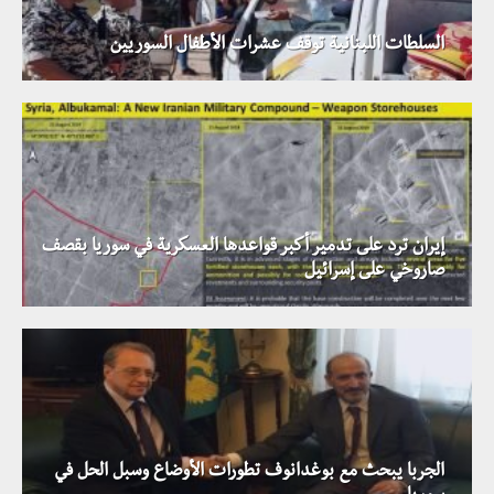
السلطات اللبنانية توقف عشرات الأطفال السوريين
إيران ترد على تدمير أكبر قواعدها العسكرية في سوريا بقصف
صاروخي على إسرائيل
الجربا يبحث مع بوغدانوف تطورات الأوضاع وسبل الحل في