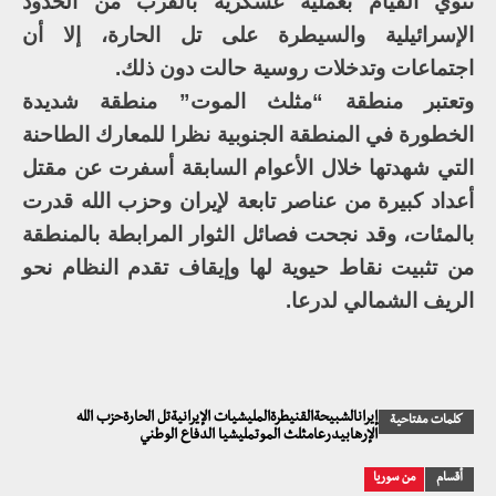
تنوي القيام بعملية عسكرية بالقرب من الحدود
الإسرائيلية والسيطرة على تل الحارة، إلا أن
اجتماعات وتدخلات روسية حالت دون ذلك.
وتعتبر منطقة “مثلث الموت” منطقة شديدة
الخطورة في المنطقة الجنوبية نظرا للمعارك الطاحنة
التي شهدتها خلال الأعوام السابقة أسفرت عن مقتل
أعداد كبيرة من عناصر تابعة لإيران وحزب الله قدرت
بالمئات، وقد نجحت فصائل الثوار المرابطة بالمنطقة
من تثبيت نقاط حيوية لها وإيقاف تقدم النظام نحو
الريف الشمالي لدرعا.
إيرانالشبيحةالقنيطرةالمليشيات الإيرانيةتل الحارةحزب الله
كلمات مفتاحية
الإرهابيدرعامثلث الموتمليشيا الدفاع الوطني
أقسام
من سوريا