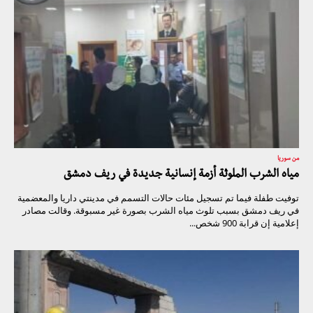
من سوريا
مياه الشرب الملوثة أزمة إنسانية جديدة في ريف دمشق
توفيت طفلة فيما تم تسجيل مئات حالات التسمم في مدينتي داريا والمعضمية
في ريف دمشق بسبب تلوث مياه الشرب بصورة غير مسبوقة. وقالت مصادر
إعلامية إن قرابة 900 شخص...