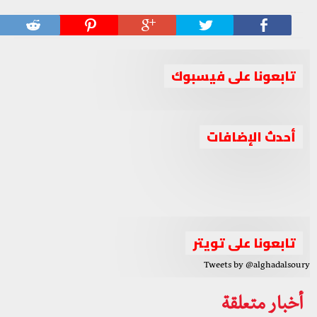
تابعونا على فيسبوك
جبهة السلام والحرية تدين استهداف حزب العمال
أحدث الإضافات
جبهة السلام والحرية تعقد اجتماعا برئاسة الشيخ أحمد الجربا
الكوردستاني لقوات البيشمركة بإقليم كوردستان
جبهة السلام والحرية تصف الانتخابات الرئاسية في سوريا
لمناقشة عدة ملفات مهمة
بـ”المهزلة والصورية”
الواقع السوري بين الإحباط والتحدي والدور الثلاثي العربي
تابعونا على تويتر
Tweets by @alghadalsoury
أخبار متعلقة