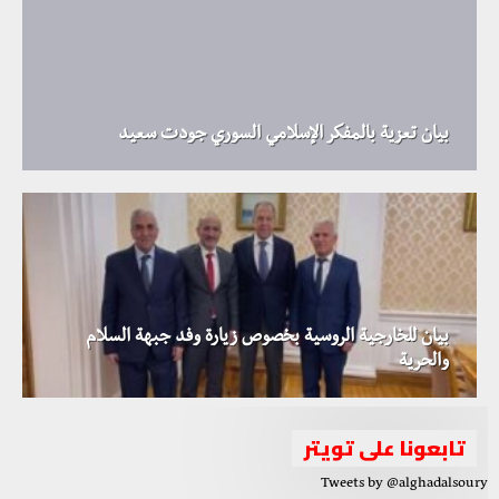
بيان تعزية بالمفكر الإسلامي السوري جودت سعيد
بيان للخارجية الروسية بخصوص زيارة وفد جبهة السلام
والحرية
تابعونا على تويتر
Tweets by @alghadalsoury