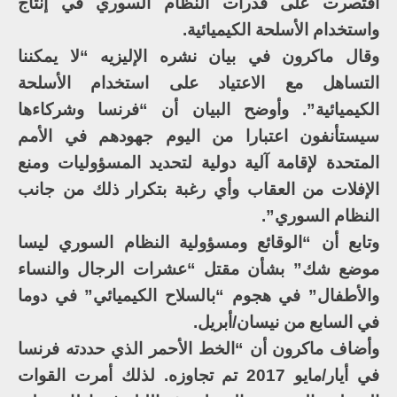
اقتصرت على قدرات النظام السوري في إنتاج
واستخدام الأسلحة الكيميائية.
وقال ماكرون في بيان نشره الإليزيه “لا يمكننا
التساهل مع الاعتياد على استخدام الأسلحة
الكيميائية”. وأوضح البيان أن “فرنسا وشركاءها
سيستأنفون اعتبارا من اليوم جهودهم في الأمم
المتحدة لإقامة آلية دولية لتحديد المسؤوليات ومنع
الإفلات من العقاب وأي رغبة بتكرار ذلك من جانب
النظام السوري”.
وتابع أن “الوقائع ومسؤولية النظام السوري ليسا
موضع شك” بشأن مقتل “عشرات الرجال والنساء
والأطفال” في هجوم “بالسلاح الكيميائي” في دوما
في السابع من نيسان/أبريل.
وأضاف ماكرون أن “الخط الأحمر الذي حددته فرنسا
في أيار/مايو 2017 تم تجاوزه. لذلك أمرت القوات