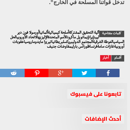
تدخل قواتنا المسلحة في الخارج”.
آلية التحقيق المشتركةأسلحة كيميائيةألمانياأورسولا فون دير
كلمات مفتاحية
ليينإيرانإيمانويل ماكرونالأمم المتحدةالإليزيهالاتحاد الأوروبيالحل
السياسيالغوطة الشرقيةالمجتمع الدوليبروكسلبريطانياتيريزا مايدوماروسياعقوبات
أوروبيةغازات سامةفرنسافلورانس بارليمفاوضات جنيف
أقسام
أخبار
تابعونا على فيسبوك
أحدث الإضافات