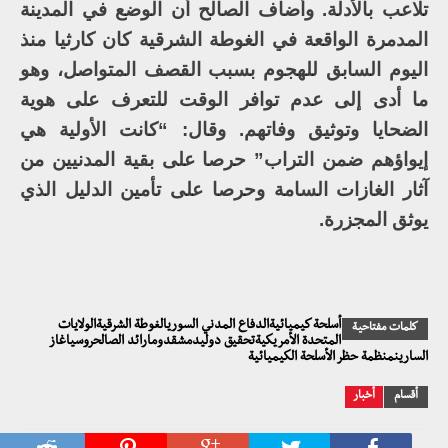
تلاعب بالأدلة. وأضاف الصالح أن الوضع في المدينة
المدمرة الواقعة في الغوطة الشرقية كان كارثيا منذ
اليوم السابق للهجوم بسبب القصف المتواصل، وهو
ما أدى إلى عدم توافر الوقت للتعرف على هوية
الضحايا وتوثيق وفاتهم. وقال: “كانت الأولية هي
إيواؤهم ضمن التراب” حرصا على بقية المدنيين من
آثار الغازات السامة وحرصا على تأمين الدليل الذي
يوثق المجزرة.
أسلحة كيميائيةالدفاع المدني السوريالغوطة الشرقيةالولايات
كلمات مفتاحية
المتحدة الأمريكيةتحقيق دوليدمشقدومارائد الصالحروسياغاز
السارينمنظمة حظر الأسلحة الكيميائية
أقسام
أخبار