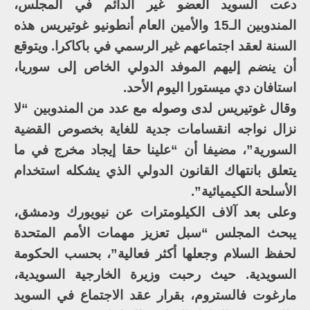
دعت السويد العضو غير الدائم في المجلس،
المندوبين الـ15 والأمين العام أنطونيو غوتيريس هذه
السنة لعقد اجتماعهم غير الرسمي في باكاكرا. ويتوقع
أن ينضم إليهم الموفد الدولي الخاص إلى سوريا،
استافان دي ميستورا اليوم الأحد.
وقال غوتيريس لدى وصوله مع عدد من المندوبين “لا
نزال نواجه انقسامات جدية للغاية بخصوص القضية
السورية”، مضيفا أن “علينا حقا إيجاد مخرج في ما
يتعلق بانتهاك القانون الدولي الذي يشكله استخدام
الأسلحة الكيميائية”.
وعلى بعد آلاف الكيلومترات عن نيويورك ودمشق،
يبحث المجلس “سبل تعزيز مهمات الأمم المتحدة
لحفظ السلام وجعلها أكثر فعالية”، بحسب الحكومة
السويدية. حيث رحبت وزيرة الخارجية السويدية،
مارغوت فالستروم، بقرار عقد الاجتماع في السويد