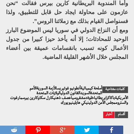
وأما المندوبة البريطانية كارين بيرس فقالت “نحن
عازمون على محاولة ايجاد حل قابل للتطبيق، ولذا
فسنواصل القيام بذلك مع زملائنا الروس”.
ومع أن النزاع الدولي في سوريا ليس الموضوع البارز
الوحيد للمحادثات؛ إلا أنه يأخذ حيزا كبيرا من جدول
الأعمال كونه تسبب بانقسامات عميقة بين أعضاء
المجلس خلال الأشهر القليلة الماضية.
أسلحة كيميائيةأنطونيو غوتيريسالأزمة السوريةالأمم
كلمات مفتاحية
المتحدةالسويدالقانون الدوليالولايات المتحدة
الأمريكيةباكاكرابريطانياخلوةدمشقروسياعصف ذهنيكارل سكاوكارين بيرسمارغوت
والستروممجلس الأمن الدولينيكي هايلينيويورك
أقسام
أخبار