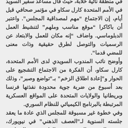
في منطقة نائية خلابة، حيث قال مساعد سفير السويد
في الأمم المتحدة كارل سكاو في مؤتمر صحافي قبل
أيام، إن الاجتماع “مهم لمصداقية المجلس”. واعتبر
أن باكاكرا “موقع مناسب وملهم” لتنشيط العمل
الدبلوماسي. واضاف “إنه مكان للعمل والابتعاد عن
الرسميات والتوصل لطرق حقيقية وذات معنى
للمضي قدما”.
وأوضح نائب المندوب السويدي لدى الأمم المتحدة،
كارل سكاو، أن الفكرة من الاجتماع التشجيع على
الحوار و”إعادة اطلاق الزخم” بـ”تواضع وصبر”، وذلك
بعد أسبوع من ضربة جوية محدودة نفذتها فرنسا
وبريطانيا والولايات المتحدة على المواقع العسكرية
المرتبطة بالبرنامج الكيميائي للنظام السوري.
وفي خطوة غير مسبوقة للمجلس الذي عادة ما يعقد
جلسته السنوية لـ”العصف الذهني” في نيويورك،