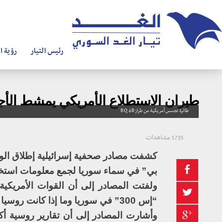
رئيس التيار
رؤية ال
طيران الاستطلاع الأمريكي يمشط الأجوا
طائرة تجسس أمريكية من طراز RQ 4B
1735 مشاهدات
بي” في سماء سوريا لجمع معلومات استخب
ولفتت المصادر إلى أن القوات الأمريكي
“إس 300” في سوريا وما إذا كانت روسيا قد سلمتها بالفعل لقوات الجيش العربي السوري.
وأشارت المصادر إلى أن تقارير روسية أ