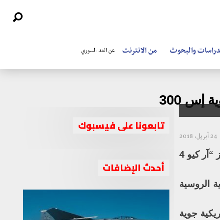
دراسات والبحوث
من الانترنت
عن الغد السوري
إس 300
تابعونا على فيسبوك
24 أبريل، 2018
كشفت مصادر صحفية إسرائيلية إطلاق الولايات المتحدة الأمريكية طائرات مراقبة بدون طيار من طراز “آر كيو 4
أحدث الإضافات
ة الروسية
يكية جوية