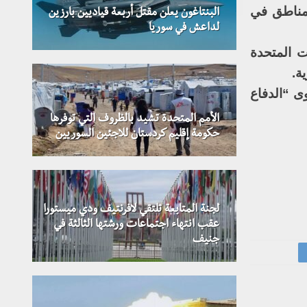
ترا، وكذلك على عدة مناطق في
البنتاغون يعلن مقتل أربعة قياديين بارزين
لداعش في سوريا
ت المتحدة
ة.
ى “الدفاع
الأمم المتحدة تشيد بالظروف التي توفرها
حكومة إقليم كردستان للاجئين السوريين
لجنة المتابعة تلتقي لافرنتيف ودي ميستورا
عقب انتهاء اجتماعات ورشتها الثالثة في
جنيف