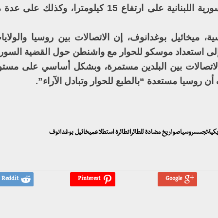
في إيطاليا وأنها جابت منطقة الحدود السورية اللبنانية على ارتفاع 15 كيلوم
ية، ميخائيل بوغدانوف، إن الاتصالات بين روسيا والولايا
ى استعداد موسكو للحوار مع واشنطن حول القضية السوري
الاتصالات بين البلدين مستمرة، وبشكل أساسي على مستو
 روسيا مستعدة “بالطبع للحوار وتبادل الآراء”.