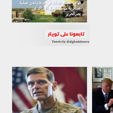
قوات النظام تصعّد في درعا وتشن عملية
عسكرية موسعة لعزل الحراك عن
بصرالحرير
تابعونا على تويتر
Tweets by @alghadalsoury