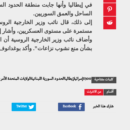
الساحل والعمق السوريين.
إلى ذلك، قال نائب وزير الخارجية الروس
مستمرة على مستوى العسكريين، وأشار إل
وأضاف نائب وزير الخارجية الروسية أن 
بشأن منع نشوب نزاعات”. وأكد بوغدانوف أن
S300إسرائيلإيطالياالحدود السورية اللبنانيةالولايات المتحدة الأمريكيةتجسسروسياصواريخ مضادة للطائراتطائرة استطلاعميخائيل بوغدانوف
كلمات مفتاحية
أقسام
من الانترنت
شارك هذا الخبر