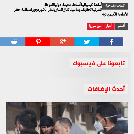
أسلحة كيميائيةأسلحة محرمة دولياالغوطة
كلمات مفتاحية
الشرقيةتحقيقدوماعيناتغاز السارينغاز الكلورمجزرةمنظمة حظر
الأسلحة الكيميائية
أقسام
أخبار
من سوريا
تابعونا على فيسبوك
أحدث الإضافات