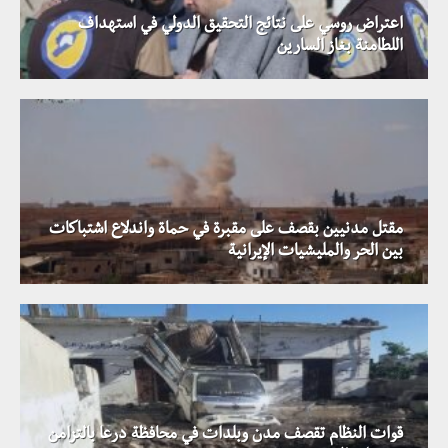
اعتراض روسي على نتائج التحقيق الدولي في استهداف
اللطامنة بغاز السارين
مقتل مدنيين بقصف على مقبرة في حماة واندلاع اشتباكات
بين الحر والمليشيات الإيرانية
قوات النظام تقصف مدن وبلدات في محافظة درعا بالتزامن