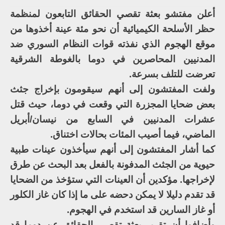
أعلن مفتشو بعثة تقصي الحقائق التابعون لمنظمة
حظر الأسلحة الكيميائية أن نحو مئة عينة أخذوها من
موقع الهجوم الذي نفذته قوات النظام السوري ضد
المدنيين المحاصرين في دوما بالغوطة الشرقية
تعرضت للتلف بسرعة.
ولفت المفتشون إلى أنهم سيقومون بإخراج جثث
بعض ضحايا المجزرة التي وقعت في دوما، حيث قتل
عشرات المدنيين في السابع من نيسان/أبريل
الماضي، فيما أصيب المئات بحالات اختناق.
كما أشار المفتشون إلى أنهم سيأخذون عينات طبية
حيوية من الجثث المدفونة بالفعل بعد البحث عن طرق
لإخراجها. مؤكدين أن العينات التي ستؤخذ من الضحايا
قد تقدم دليلا لا يمكن دحضه على ما إذا كان غاز الكلور
أو غاز السارين قد استخدم في الهجوم.
وأضافوا أن تقرير بعثة تقصي الحقائق عن دوما قد