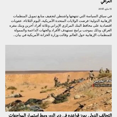
العراقي
15 مايو، 2018
في سياق السياسة التي تنتهجها واشنطن لتجفيف منابع تمويل المنظمات
الإرهابية الدولية؛ فرضت الولايات المتحدة الأمريكية، اليوم الثلاثاء، عقوبات
اقتصادية على محافظ البنك المركزي الإيراني وثلاثة أفراد آخرين وبنك مقره
العراق، وذلك بموجب برامج تستهدف الأفراد والجهات الداعمة والممولة
للمنظمات الإرهابية حول العالم. وقالت وزارة الخزانة الأمريكية في بيان...
التحالف الدولي يعزز قواعده في دير الزور وسط استمرار المواجهات