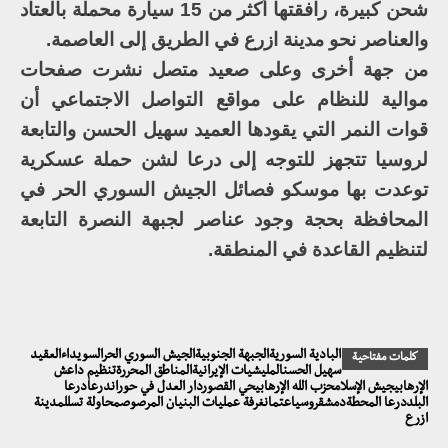
شحن كبيرة، رافقتها أكثر من 15 سيارة محملة بالعتاد
والعناصر نحو مدينة ازرع في الطريق إلى العاصمة.
من جهة أخرى وعلى صعيد متصل نشرت صفحات
موالية للنظام على مواقع التواصل الاجتماعي أن
قوات النمر التي يقودها العميد سهيل الحسن والتابعة
لروسيا تتجهز للتوجه إلى درعا لشن حملة عسكرية
توعدت بها موسكو فصائل الجيش السوري الحر في
المحافظة بحجة وجود عناصر لجبهة النصرة التابعة
لتنظيم القاعدة في المنطقة.
البادية السوريةالجبهة الجنوبيةالجيش السوري الحرالسويداءالعقيد
كلمات مفتاحية
سهيل الحسنالمليشيات الإيرانيةالمناطق المحررةتنظيم داعش
الإرهابيجيش الإسلامحزب الله الإرهابيحي القصوردار العدل في حوراندرعادرعا
البلددرعا المحطةدمشقروسياعتمانغرفة عمليات البنيان المرصوصمحاولة تسللمدينة
ازرع