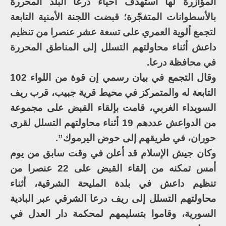
المؤازرة لها استهدف أحياء درعا البلد المحررة
بالأسطوانات المتفجّرة؛ قبضت اللجنة الأمنية التابعة
لتجمع ألوية العمري على تسعة عشر عنصرا من تنظيم
داعش أثناء محاولتهم التسلل إلى المناطق المحررة
في محافظة درعا.
وقال التجمع في بيان رسمي إن قوة من اللواء 102
التابعة له والمتمركز في محيط قرية جبيب، قرب ريف
السويداء الغربي، قامت بإلقاء القبض على مجموعة
من الدواعش عددهم 19 أثناء محاولتهم التسلل لقرى
حوران، في طريقهم إلى حوض اليرموك”.
وكان جيش الإسلام قد أعلن في وقت سابق من يوم
أمس تمكنه من إلقاء القبض على 22 عنصرا من
تنظيم داعش في بلدة المليحة الشرقية، أثناء
محاولتهم التسلل إلى ريف درعا الشرقي عبر البادية
السورية، وقاموا بتسليمهم لمحكمة دار العدل في