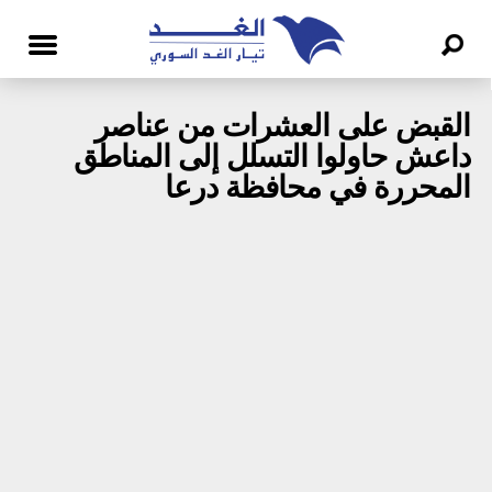
القبض على العشرات من عناصر
داعش حاولوا التسلل إلى المناطق
المحررة في محافظة درعا