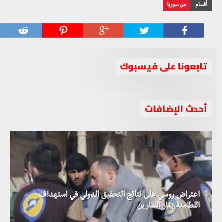
أقسام
من سوريا
تابعونا على فيسبوك
أحدث الإضافات
اعتراض روسي على نتائج التحقيق الدولي في استهداف
اللطامنة بغاز السارين