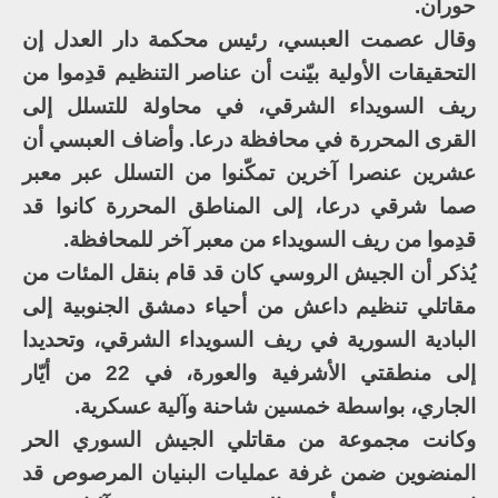
حوران.
وقال عصمت العبسي، رئيس محكمة دار العدل إن
التحقيقات الأولية بيّنت أن عناصر التنظيم قدِموا من
ريف السويداء الشرقي، في محاولة للتسلل إلى
القرى المحررة في محافظة درعا. وأضاف العبسي أن
عشرين عنصرا آخرين تمكّنوا من التسلل عبر معبر
صما شرقي درعا، إلى المناطق المحررة كانوا قد
قدِموا من ريف السويداء من معبر آخر للمحافظة.
يُذكر أن الجيش الروسي كان قد قام بنقل المئات من
مقاتلي تنظيم داعش من أحياء دمشق الجنوبية إلى
البادية السورية في ريف السويداء الشرقي، وتحديدا
إلى منطقتي الأشرفية والعورة، في 22 من أيّار
الجاري، بواسطة خمسين شاحنة وآلية عسكرية.
وكانت مجموعة من مقاتلي الجيش السوري الحر
المنضوين ضمن غرفة عمليات البنيان المرصوص قد