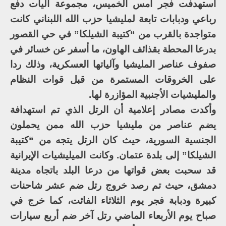
استهدفت فجر أمس الخميس، مجموعة آليات دفع
رباعي ودبابات تابعة لمليشيا حزب الله اللبناني كانت
متواجدة بالقرب من “كتيبة الشيلكا” في حي القصور
بدرعا المحطة بقذائف الهاون، ما أسفر عن خسائر في
صفوف عناصر المليشيا وآلياتها العسكرية، وذلك ردا
على الخروقات المستمرة من قبل قوات النظام
والمليشيات الأجنبية المؤازرة لها.
وأكدت مصادر إعلامية أن الرتل الذي تم استهدافة
يضم عناصر من مليشيا حزب الله ممن يحملون
الجنسية السورية، حيث كان الرتل يتجه من “كتيبة
الشيلكا” إلى بلدة عتمان. وكانت الميليشيات الإيرانية
قد سحبت بعض قواتها من درعا البلد باتجاه مدينة
دمشق، حيث تم رصد خروج رتل ضم عشر شاحنات
كبيرة ودبابة فجر يوم الثلاثاء الفائت، كما خرج في
صباح يوم الأربعاء الماضي رتل آخر ضم أربع سيارات