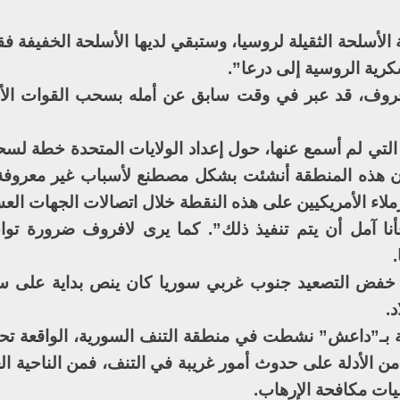
أسلحة الثقيلة لروسيا، وستبقي لديها الأسلحة الخفيفة فقط
ية الروسية إلى درعا”.
فروف، قد عبر في وقت سابق عن أمله بسحب القوات الأ
 التي لم أسمع عنها، حول إعداد الولايات المتحدة خطة لس
فإن هذه المنطقة أنشئت بشكل مصطنع لأسباب غير معروف
لزملاء الأمريكيين على هذه النقطة خلال اتصالات الجهات الع
نا آمل أن يتم تنفيذ ذلك”. كما يرى لافروف ضرورة توا
قة خفض التصعيد جنوب غربي سوريا كان ينص بداية على 
د.
طة بـ”داعش” نشطت في منطقة التنف السورية، الواقعة 
 من الأدلة على حدوث أمور غريبة في التنف، فمن الناحية ال
يات مكافحة الإرهاب.