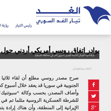
رئيس التيار
رؤية ال
بوادر اتفاق روسي أمريكي أردني حو
فرقة أسود الجولان التابعة للجيش السوري الحر في محافظة القنيطرة
1977 مشاهدات
صرح مصدر روسي مطلع أن لقاء ثلاثيا ر
الجنوبية في سوريا قد يعقد خلال أسبوع ك
وأضاف المصدر، بحسب وكالة “سبوتنيك”، 
للشرطة العسكرية الروسية مثلما تم في
الإيرانية إلى المنطقة، وأن هناك إرادة