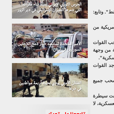
الحرس الثوري الإيراني يعيد بناء مقراته
التي دمرها الطيران الإسرائيلي في دير الزور
”. وتابع:
مريكية من
حب القوات
الأمم المتحدة تستبعد خيار دمج اللاجئين
ة من وجهة
السوريين في لبنان
سكرية”.
جد القوات
سحب جميع
الفلتان الأمني يودي بحياة أربعة مواطنين
الأمم المتحدة تعلن تشكيل اللجنة
في درعا
الدستورية السورية
تحت سيطرة
عسكرية، لا
تابعونا على تويتر