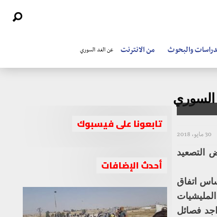
دراسات والبحوث
من الانترنت
عن الغد السوري
 السوري
تابعونا على فيسبوك
30 مايو، 2018
ض التصعيد
أحدث الإضافات
ساس اتفاق
المليشيات
اجد فصائل