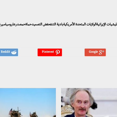
المليشيات الإيرانيةالولايات المتحدة الأمريكيةبادية التنفحفض التصعيدحماةحمصدرعاروسياسير