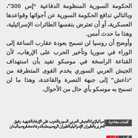
الحكومة السورية المنظومة الدفاعية “إس 300″،
وبالتالي تدافع الحكومة السورية عن أجوائها وقواعدها
العسكرية، أو أن تعترض بنفسها الطائرات الإسرائيلية،
وهذا ما حدث أمس.
وأوضح أن روسيا لن تسمح بعودة عقارب الساعة إلى
الوراء في سوريا وتأخير الحرب على الإرهاب، لأن
القناعة الراسخة في موسكو تفيد بأن استهداف
الجيش العربي السوري يخدم القوى المتطرفة من
“داعش” إلى جبهة النصرة والقاعدة، وهذا ما لن
تسمح به موسكو بأي حال من الأحوال.
إسرائيلإيرانالجيش العربي السوريالحرب على الإرهابالشهيد رفيق
كلمات مفتاحية
الحريريالطيران الإسرائيليالطيران الروسيبعلبكدرعادمشقروسيالبنان