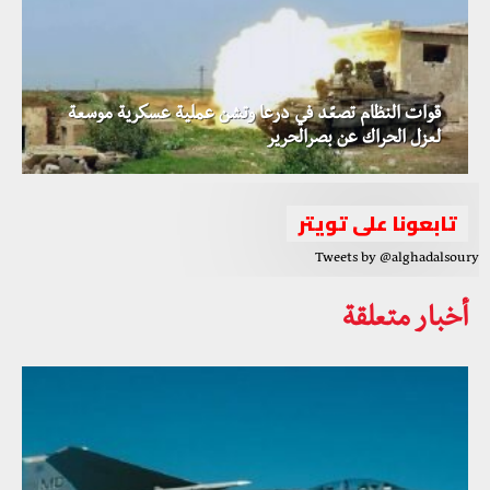
قوات النظام تصعّد في درعا وتشن عملية عسكرية موسعة
لعزل الحراك عن بصرالحرير
تابعونا على تويتر
Tweets by @alghadalsoury
أخبار متعلقة