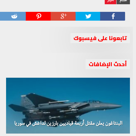
أقسام
أخبار
تابعونا على فيسبوك
أحدث الإضافات
البنتاغون يعلن مقتل أربعة قياديين بارزين لداعش في سوريا