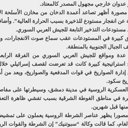
و عدوان خارجي مجهول المصدر كالمعتاد.
صورة أظهر تصاعد أعمدة الدخان من مخازن الأسلحة الا
 عن انفجار مستودع للذخيرة بسبب الحرارة العالية”. وأضا
مستودعات التذخير التابعة للجيش العربي السوري.
كبيرة في المستودعات عقب سماع صوت الانفجارات، وأش
الجبال الجنوبية بالمنطقة.
دة ومواقع للجيش العربي السوري من الفرقة الرابع
 استراتيجية كبيرة كانت قد تعرضت لقصف إسرائيلي خلا
يقع فيها اللواء 155 الذي يتبع إدارة الصواريخ في قوات المدفعية والصواريخ، ويعد 
يخ سكود.
لعسكرية الروسية في مدينة دمشق، وسيطرتها على مفاصل
مرة في مناطق الغوطة الشرقية بسبب تفشي ظاهرة التع
منها قبل شهرين.
 مصورا يظهر عناصر الشرطة الروسية يعملون على تمشيط
ألغام، كما قالت وكالة “سبوتنيك” إن الشرطة والقوات الر