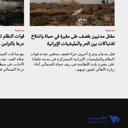
من سوريا
من سوريا
مقتل مدنيين بقصف على مقبرة في حماة واندلاع
قوات النظام 
اشتباكات بين الحر والمليشيات الإيرانية
درعا بالتزامن 
قتل مدنيان وجرح آخرون جراء قصف مدفعي نفذته قوات
مع ساعات الصباح
النظام والمليشيات الإيرانية المتمركزة في مدينة حلفايا
صلاة العيد، نفذ
على مقبرة بلدة اللطامنة في ريف حماة الشمالي أثناء
الأجانب في منط
زيارة الأهالي لقبور ذويهم...
درعا الشمالي قص