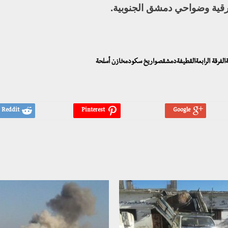
قية وضواحي دمشق الجنوبية.
قيةالفرقة الرابعةالقطيفةدمشقصواريخ سكودمخازن أسلحة