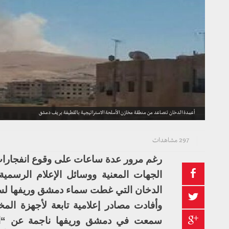
أعمدة الدخان تتصاعد من منطقة مخازن الأسلحة الاستراتيجية بالقطيفة بريف دمشق
297 مشاهدات
رغم مرور عدة ساعات على وقوع انفجارا
الجهات المعنية ووسائل الإعلام الرسمي
الدخان التي غطت سماء دمشق وريفها لس
وأفادت مصادر إعلامية تابعة لأجهزة الم
سمعت في دمشق وريفها ناجمة عن “انف