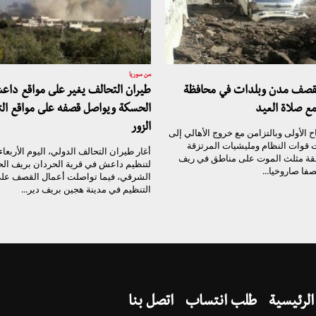
من سوريا
تقصف مدن وبلدات في محافظة
طيران التحالف يغير على مواقع داع
مع صلاة العيد
الحسكة ويواصل قصفه على مواقع الت
الزور
 الأولى وبالتزامن مع خروج الأهالي إلى
ت قوات النظام ومليشيات المرتزقة
أغار طيران التحالف الدولي، اليوم الأربعا
قة مثلث الموت على مناطق في ريف
لتنظيم داعش في قرية الحردان بريف ال
فا صاروخيا...
الشرقي، فيما تواصلت أعمال القصف على
التنظيم في مدينة هجين بريف دير...
الرئيسية
طلب انتساب
اتصل بنا