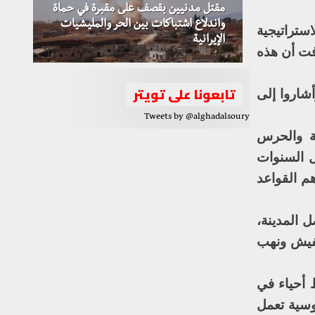
مقتل مدنيين بقصف على مقبرة في حماة
واندلاع اشتباكات بين الحر والمليشيات
ستراتيجية
الإيرانية
فت أن هذه
تابعونا على تويتر
اروا إلى
Tweets by @alghadalsoury
ة والحرس
ل السنوات
من أهم القواعد
 المدينة،
فيش ونهب
 أحياء في
وسية تعمل