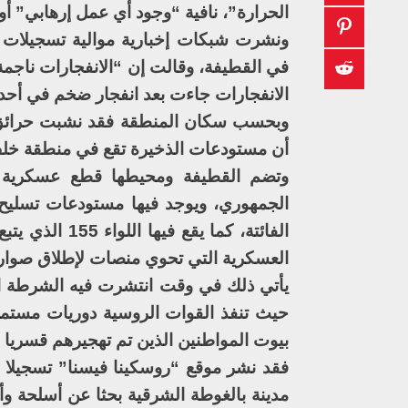
الحرارة”، نافية “وجود أي عمل إرهابي” أ
ونشرت شبكات إخبارية موالية تسجيلات م
في القطيفة، وقالت إن “الانفجارات ناجمة
الانفجارات جاءت بعد انفجار ضخم في أحد 
وبحسب سكان المنطقة فقد نشبت حرائق 
أن مستودعات الذخيرة تقع في منطقة خلف 
وتضم القطيفة ومحيطها قطع عسكرية ع
الجمهوري، ويوجد فيها مستودعات تسليح
الفائتة، كما 
العسكرية التي تحوي منصات لإطلاق صوار
يأتي ذلك في وقت انتشرت فيه الشرطة ا
حيث تنفذ القوات الروسية دوريات مست
بيوت المواطنين الذين تم تهجيرهم قسريا 
فقد نشر موقع “روسكينا فيسنا” تسجيلا
مدينة بالغوطة الشرقية بحثا عن أسلحة و