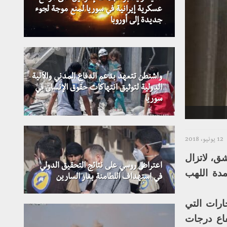
عسكرية إيرانية في سوريا لمنع موجة لجوء
جديدة إلى أوروبا
واشنطن تتعهد بدعم الدفاع المدني والآلية
الدولية لتوثيق انتهاكات حقوق الإنسان في
سوريا
12 يونيو، 2018
ق، لاتزال
اعتراض روسي على نتائج التحقيق الدولي
مدة اللهب
في استهداف اللطامنة بغاز السارين
ارات التي
اع درجات