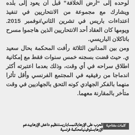
لوحده إلى “أرض الخلافة” قبل أن يعود إلى بلده
ويشارك مع مجموعة من الانتحاريين في تنفيذ
اعتداءات باريس في تشرين الثاني/نوفمبر 2015.
ويومها كان العقاد أحد الانتحاريين الذين هاجموا مسرح
باتاكلان الباريسي.
ومن بين المدانين الثلاثة رأفت المحكمة بحال سعيد
ي. حيث قضت بسجنه خمس سنوات فقط مع إمكانية
اطلاق سراحه في أي وقت، وذلك بعدما اعتبرته أكثر
اندماجا من رفيقيه في المجتمع الفرنسي وأقل تأثرا
منهما بالفكر الجهادي كونه التحق بالجهاديين في وقت
متأخر بالمقارنة معهما.
الحرب على الإرهابالنمساباريستنظيم داعش الإرهابيدعم
كلمات مفتاحية
الإرهابسلوفينيامحكمة فرنسية