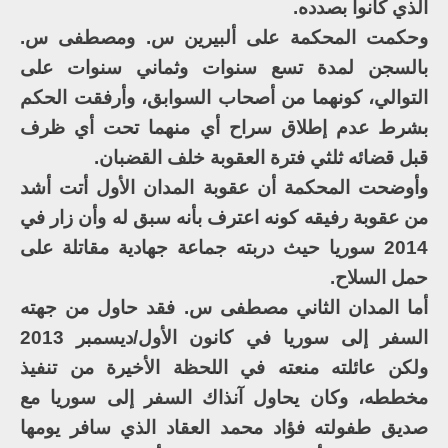
الذي كانوا بصدده.
وحكمت المحكمة على ألبيرين س. ومصطفى س.
بالسجن لمدة تسع سنوات وثماني سنوات على
التوالي، كونهما من أصحاب السوابق، وأرفقت الحكم
بشرط عدم إطلاق سراح أي منهما تحت أي ظرف
قبل قضائه ثلثي فترة العقوبة خلف القضبان.
وأوضحت المحكمة أن عقوبة المدان الأول أتت أشد
من عقوبة رفيقه كونه اعترف بأنه سبق له وأن زار في
2014 سوريا حيث دربته جماعة جهادية مقاتلة على
حمل السلاح.
أما المدان الثاني مصطفى س. فقد حاول من جهته
السفر إلى سوريا في كانون الأول/ديسمبر 2013
ولكن عائلته منعته في اللحظة الأخيرة من تنفيذ
مخططه، وكان يحاول آنذاك السفر إلى سوريا مع
صديق طفولته فؤاد محمد العقاد الذي سافر يومها