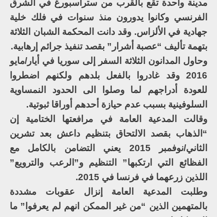
مدينة واحدة تقع بالقرب من ستراسبورغ في الشرق
الفرنسي وكانوا يدورون منذ سنوات في فلك خلية
جهادية في الألزاس. وقد دانت المحكمة الشبان الثلاثة
بتهمة تأليف “عصبة أشرار” بقصد تنفيذ جرائم إرهابية.
وحاول المدانون الثلاثة السفر إلى سوريا في أيار/مايو
2016 وقد غادروا بالفعل بلدهم ولكنهم اضطروا
للعودة أدراجهم لما وصلوا الى الحدود النمساوية
السلوفينية بسبب عدم حيازة أحدهم أوراقا ثبوتية.
وقالت المدعية العامة في مرافعتها الختامية إن
“الذهاب بقصد الالتحاق بتنظيم داعش بعد تشرين
الثاني/نوفمبر 2015 يعني التضامن بالكامل مع
الفظائع التي ارتكبها” التنظيم و”الرعب والترويع”
اللذين زرعهما في فرنسا في 2015.
وطلبت المدعية العامة إنزال عقوبات مشددة
بالمتهمين الذين “من غير الممكن انهم لم يعرفوا” ما