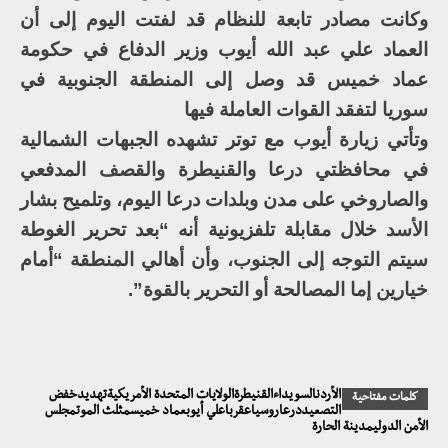
وكانت مصادر تابعة للنظام قد لفتت اليوم إلى أن
العماد علي عبد الله أيوب وزير الدفاع في حكومة
عماد خميس قد وصل إلى المنطقة الجنوبية في
سوريا لتفقد القوات العاملة فيها
وتأتي زيارة أيوب مع توتر تشهده الجبهات الشمالية
في محافظتي درعا والقنيطرة والقصف المدفعي
والصاروخي على مدن وبلدات درعا اليوم، وتلميح بشار
الأسد خلال مقابلة تلفزيونية أنه “بعد تحرير الغوطة
سيتم التوجه إلى الجنوب، وأن أهالي المنطقة “أمام
خيارين إما المصالحة أو التحرير بالقوة”.
الأردنالسويداءالقنيطرةالولايات المتحدة الأمريكيةتهديدخفض
كلمات مفتاحية
التصعيددرعاروسياعقرباعلي أيوبعماد خميسمثلث الموتمجلس
الأمن الدوليمدينة الحارة