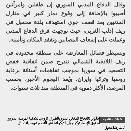
وقال الدفاع المدني السوري إن طفلين وامرأتين
أصيبوا بالإضافة إلى وقوع دمار كبير في منازل
المدنيين بعد قصف جوي استهدف بلدة محمبل في
ريف إدلب الغربي، حيث توجهت فرق الدفاع المدني
وعملت على إسعاف المصابين وتفقد المكان وتأمينه.
وتسيطر فصائل المعارضة على منطقة محدودة في
ريف اللاذقية الشمالي تندرج ضمن اتفاقية خفض
التصعيد في سوريا بموجب تفاهمات أستانة برعاية
روسيا وتركيا وايران، ويُعد الهجوم الأخير، بحسب
المرصد، الأكثر دموية في المنطقة منذ ثلاث سنوات.
إدلبإيرانالدفاع المدني السوريالطيران الروسياللاذقيةالمرصد السوري
كلمات مفتاحية
لحقوق الإنسانتركياجبل التركمانخفض التصعيدروسيافصائل
المعارضةمحبل