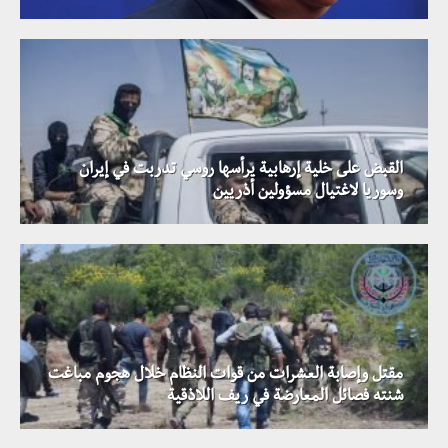
القبض على خلية إرهابية يرأسها روسي تدربت في إيران
وسوريا لاغتيال مسؤولين أذريين
مقتل وإصابة العشرات من قوات النظام خلال هجوم مباغت
شنته فصائل المعارضة في ريف اللاذقية