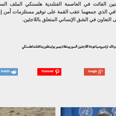
ثنين الفائت في العاصمة الفنلندية هلسنكي الملف ال
حافي الذي جمعهما عقب القمة على توفير مستلزمات أمن إ
 التعاون في الشق الإنساني المتعلق باللاجئين.
ونالد ترامبروسياعودة اللاجئين السوريينفلاديمير بوتينفلوريدافنلنداهلسنكي