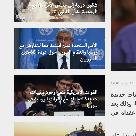
شكوى دولية إلى مجلس الأمن والأمم
المتحدة بشأن القانون 10
الأمم المتحدة تعلن استعدادها للتفاوض مع
روسيا والنظام السوري حول عودة اللاجئين
السوريين
21 يوليو، 2018
القوات الأمريكية تنفي وجود ترتيبات
بات جديدة
جديدة لتعاملها مع القوات الروسية في
 وذلك بعد
سوريا
 عقداه في
وريدا، “لم