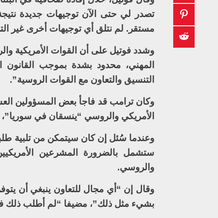
تصدر لي حتى الآن توجيهات جديدة نتيجة
مستقر. لم نتلق أي توجيهات أخرى غير الت
وشدد فوتيل على أن القوات الأمريكية والرو
المهني، محدود بشدة بموجب القانون ال
التنسيق والتعاون مع القوات الروسية”.
وكان ترامب قد فاجأ بعض المسؤولين العسك
الأمريكي والروسي “ينسقان في سوريا”، و
وعندما سُئل إن كان سيتمكن من تلبية طلبا
ستشمل بالضرورة المشرعين الأمريكيين 
والروسي.
وقال إن “أي مجال للتعاون ينبغي أن يتوفر
بشيء مثل ذلك”، مضيفا “لم أطلب ذلك في