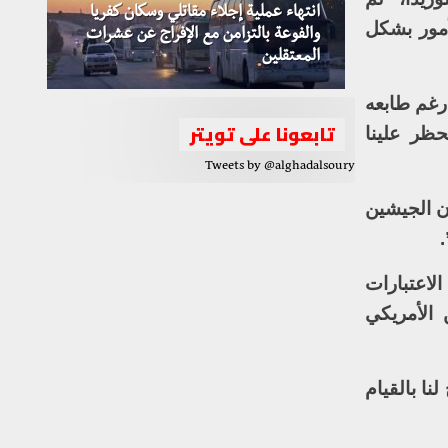
انتهاء عملية إجلاء مقاتلي وسكان كفريا
أمور بشكل
والفوعة بالتزامن مع الإفراج عن عشرات
المعتقلين
 رغم طابعه
تابعونا على تويتر
حظر علينا
Tweets by @alghadalsoury
ن الجيشين
الاعتبارات
 الأمريكي
نا بالقيام