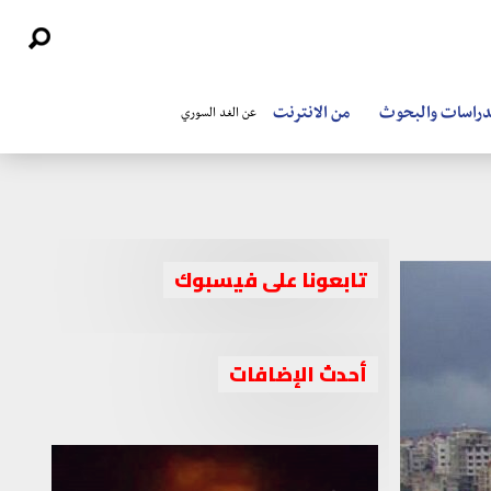
دراسات والبحوث
من الانترنت
عن الغد السوري
تابعونا على فيسبوك
قوات النظام تمهّد لعملية عسكرية شاملة
ضد تنظيم داعش بريف السويداء
أحدث الإضافات
بتعزيزات غير مسبوقة