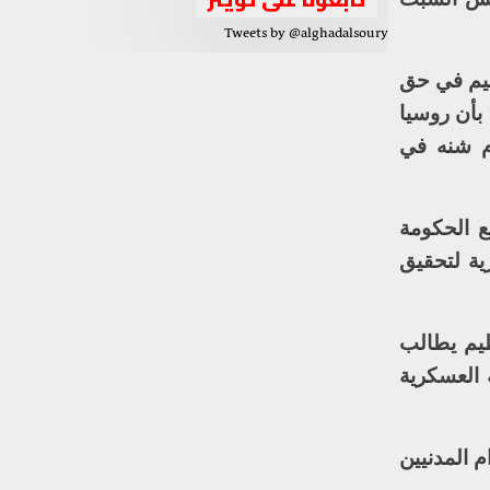
Tweets by @alghadalsoury
ظيم في حق
بأن روسيا
لال هجوم شنه في
ع الحكومة
ية لتحقيق
ظيم يطالب
 العسكرية
 المدنيين