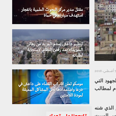
مقتل مدير مركز البحوث العلمية بانفجار
استهدف سيارته في حماة
تنظيم داعش يعدم المزيد من رهائن
السويداء بعد رفض النظام الاستجابة
لطلباته
أغسطس، 2018
جهود التي
موسكو تعلن اقتراب القضاء على داعش في
ام لمطالب
درعا واستعدادها لحل المشاكل المعيقة
لعودة اللاجئين
 الذي شنه
تابعونا على تويتر
أمس السبت