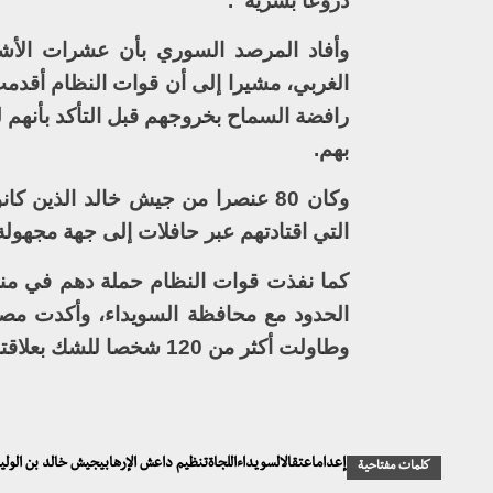
دروعا بشرية”.
وأفاد المرصد السوري بأن عشرات الأش
الغربي، مشيرا إلى أن قوات النظام أقدمت 
رافضة السماح بخروجهم قبل التأكد بأنهم 
بهم.
وكان 80 عنصرا من جيش خالد الذي
التي اقتادتهم عبر حافلات إلى جهة مجهولة
كما نفذت قوات النظام حملة دهم في منط
الحدود مع محافظة السويداء، وأكدت مص
وطاولت أكثر من 120 شخصا للشك بعلاقتهم بعناصر تنظيم داعش للضغط عليه ومبادلته برهائن السويداء.
إعداماعتقالالسويداءاللجاةتنظيم داعش الإرهابيجيش خالد بن الو
كلمات مفتاحية