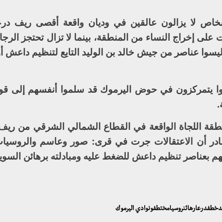
خاص لا يزالون عالقين في وديان واقعة أقصى ريف درعا
على إخراج النساء من المنطقة، بينما لا تزال تحتجز الرج
ليسوا عناصر من جيش خالد بن الوليد التايع لتنظيم داعش أ
ن كانوا يتمركزون في حوض اليرموك قد سلموا أنفسهم إلى قو
.
قة اللجاة الواقعة في القطاع الشمالي الشرقي من ريف 
ادر أن الاعتقالات جرت في قرى: صور وعاسم والروسيا
ليدخطفدرعارهائنروسيامختطفونوادي اليرموك