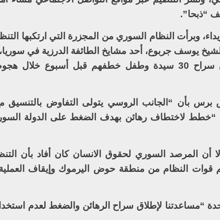
 “ذبحا”.
داء، وبرأت النظام السوري من المجزرة التي ارتكبها التن
لشيخ يوسف جربوع، أحد مشايخ الطائفة الدرزية في سوريا، 
تتولى التفاوض مع تنظيم داعش لإطلاق سراح 30 سيدة وطفل خطفهم قبل أسبوع خ
س برس بأن “الجانب الروسي يتولى التفاوض بالتنسيق م
يم “خطط لاختطاف رهائن بهدف الضغط على الدولة السور
 أن المرصد السوري لحقوق الانسان كان أفاد بأن التن
م قوات النظام من منطقة حوض اليرموك وإيقاف العملية
حدة “مساعدتنا لإطلاق سراح الرهائن والضغط لعدم استخدام