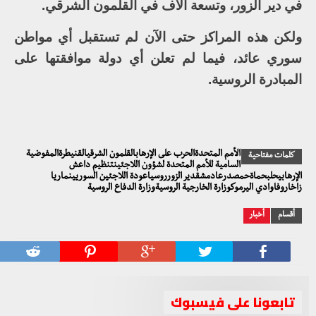
في دير الزور، وتسعة آلاف في القلمون الشرقي.
ولكن هذه المراكز حتى الآن لم تستقبل أي مواطن
سوري عائد، فيما لم تعلن أي دولة موافقتها على
المبادرة الروسية.
الأمم المتحدةالحرب على الإرهابالقلمون الشرقيالقنيطرةالمفوضية
كلمات مفتاحية
السامية للأمم المتحدة لشؤون اللاجئينتنظيم داعش
الإرهابيحلبحماةحمصدرعادمشقدير الزورروسياعودة اللاجئين السوريينماريا
زاخاروفاوادي اليرموكوزارة الخارجية الروسيةوزارة الدفاع الروسية
أقسام
أخبار
تابعونا على فيسبوك