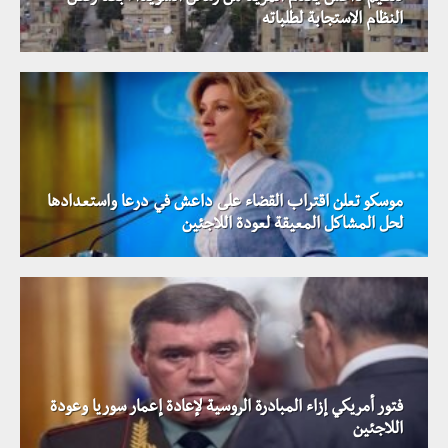
النظام الاستجابة لطلباته
موسكو تعلن اقتراب القضاء على داعش في درعا واستعدادها
لحل المشاكل المعيقة لعودة اللاجئين
فتور أمريكي إزاء المبادرة الروسية لإعادة إعمار سوريا وعودة
اللاجئين