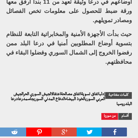
أوضاعهم في درعا وثيقة تعهد من 11 بندا أرفق معها
ورقة ضبط للحصول على معلومات تخص الفصائل
ومصادر تمويلهم.
حيث بدأت الأجهزة الأمنية والمخابراتية التابعة للنظام
بتسوية أوضاع المطلوبين أمنيا في درعا البلد ممن
رفضوا الخروج إلى الشمال السوري وفضلوا البقاء في
محافظتهم.
إدلباتفاق تسويةاتفاق مصالحةاعتقالالجيش السوري الحرالجيش
كلمات مفتاحية
العربي السوريالخوذ البيضاءالدفاع المدني السوريجاسمدرعادرعا
البلدروسيا
أقسام
من سوريا