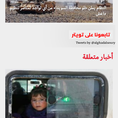
النظام يعلن خلو محافظة السويداء من أي تواجد لعناصر تنظيم
داعش
تابعونا على تويتر
Tweets by @alghadalsoury
أخبار متعلقة