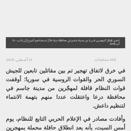
إحدى قوافل المهجرين قسريا من مدينة جاسم في محافظة درعا خلال استعدادهم للنزوح إلى إدلب - 11
آب 2018
208 مشاهدات
12 أغسطس، 2018
في خرق لاتفاق تهجير تم بين مقاتلين تابعين للجيش
السوري الحر والقوات الروسية في سوريا؛ أوقفت
قوات النظام قافلة لمهجّرين من مدينة جاسم في
محافظة درعا واعتقلت عددا منهم بتهمة الانتماء
لتنظيم داعش.
وأفادت مصادر في الإعلام الحربي التابع للنظام، يوم
أمس السبت، بأنه بعد انطلاق حافلة محملة بمهجرين