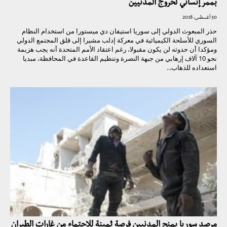
بممر إنساني لخروج المدنيين
30 أغسطس، 2018
حذر المبعوث الدولي إلى سوريا استيفان دي ميستورا من استخدام النظام
السوري للأسلحة الكيميائية في معركة إدلب مشيرا إلى قلق المجتمع الدولي
ومؤكدا أن حدوثه لن يكون مقبولا، رغم اعتقاد الأمم المتحدة أنه يجب هزيمة
نحو 10 آلاف إرهابي من جبهة النصرة وتنظيم القاعدة في المحافظة، مبديا
استعداده للذهاب...
مرصد سوريا يمنح المدنيين فرصة ثمينة للاحتماء من غارات الطيران