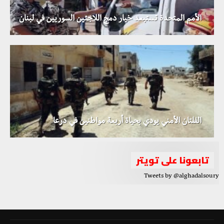
الأمم المتحدة تستبعد خيار دمج اللاجئين السوريين في لبنان
الفلتان الأمني يودي بحياة أربعة مواطنين في درعا
تابعونا على تويتر
Tweets by @alghadalsoury