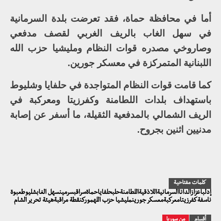
أما في محافظة حماة، فقد تعرضت بلدة السرمانية
في سهل الغاب بالريف الغربي لقصف مدفعي
وصاروخي مصدره قوات النظام ومليشيا حزب الله
اللبنانية المتمركزة في معسكر جورين.
كما قامت قوات النظام المتواجدة في حلفايا وشليوط
باستهداف بلدات اللطامنة وكفرزيتا ومعركبة في
الريف الشمالي بالمدفعية الثقيلة، ما أسفر عن إصابة
مدنيين اثنين بجروح.
كلمات مفتاحية
إدلباعزازالداناالسرمانيةاللاذقيةاللطامنةحلبحلفاياحماةسراقبسرمينسهل الغابشليوطعبوة
ناسفةكفرزيتامعركبةمعسكر جورينمليشيا حزب اللهموركنقطة مراقبةهيئة تحرير الشام
أقسام
من سوريا