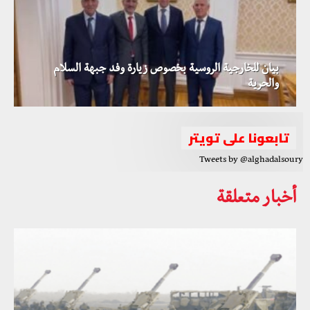
بيان للخارجية الروسية بخصوص زيارة وفد جبهة السلام
والحرية
تابعونا على تويتر
Tweets by @alghadalsoury
أخبار متعلقة