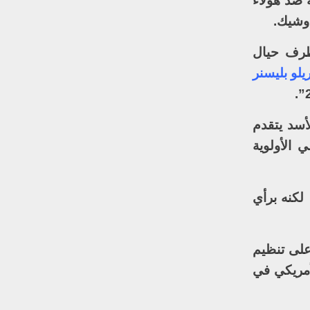
ة ضد هؤلاء
 وشيك.
طرف حيال
يلو بليسنر
أسد يتقدم
 الأولوية
لكنه برأي
على تنظيم
أمريكي في