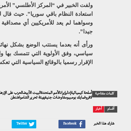
ولفت الخبير في “المركز الأطلسي” الأم
استعادة النظام باقي سوريا”. حيث قال 
وسواهما لم يعد للأمريكيين أي مصداقية
جيدا”.
ورأى أنه بعدما يستتب الوضع بشكل نهائ
سياسي، وفق الأولوية التي تتمسك بها وا
الإقرار رسميا بالوقائع السياسية التي تع
أسلحة كيميائيةإدلبإيرانالأمم المتحدةالبيت الأبيضالحرب على الإر
كلمات مفتاحية
لافروفمايك بومبيومفاوضات جنيفهيئة تحرير الشامواشنطن
أقسام
أخبار
شارك هذا الخبر