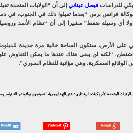
ريكي للدراسات
فيصل عيتاني
إلى أن “الولايات المتحدة تقبل
لوكالة فرانس برس “بعدما تقبلوا ذلك في الجنوب، في 
 ولا أي وسيلة ضغط” مشيرا إلى أن “نظام الأسد وروسيا 
ي على الأرض، ستكون الساحة خالية مرة جديدة للدبلوم
شنطن. “لكنه لن يبقى هناك عندها ما يمكن التفاوض عليه،
كس الوقائع العسكرية، وهي مؤاتية للنظام السوري”.
هابالولايات المتحدة الأمريكيةتحذيرتنظيم داعش الإرهابيجبهة النصرةجون بولتوندونالد ترامبرو