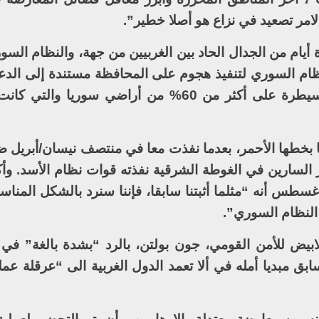
الامر تصعيد في نزاع هو أصلا خطير”.
أيام من الجدال الحاد بين الغربيين من جهة، والنظام الس
ام السوري لتنفيذ هجوم على المحافظة مستندة إلى الد
الذي مكن الأسد منذ العام 2015 من السيطرة على أكثر من 60% من أراضي سور
يا بخطها الأحمر، بعدما نفذت معا في منتصف نيسان/أبريل 
السارين في الغوطة الشرقية نفذته قوات نظام الأسد. وأ
في بيان مشترك صدر في 21 آب/أغسطس أنه “مثلما أثبتنا سابقا، فإننا سنرد بالشكل 
 النظام السوري”.
ابيض للأمن القومي، جون بولتن، بالرد “بشدة بالغة” في
 مبديا أمله في ألا تعمد الدول الغربية الى “عرقلة عمل