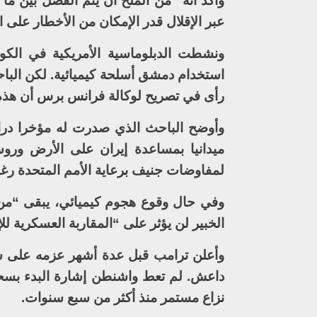
وأكد أنه “من الملحّ أن يتم الفصل بين ما
عبر الإقلال قدر الإمكان من الأخطار على 
ونشطت الدبلوماسية الأمريكية في ال
استخدام دمشق أسلحة كيميائية. لكن الب
رأى في تصريح لوكالة فرانس برس أن هذه “ال
وأوضح الباحث الذي صدرت له مؤخرا دراسة
ميدانيا بمساعدة إيران على الأرض وروسي
لمفاوضات جنيف برعاية الأمم المتحدة رغم 
وفي حال وقوع هجوم كيميائي، يبقى “من 
الخبير لن يؤثر على “المقاربة العسكرية لل
وأعلن ترامب قبل عدة أشهر عزمه على سح
داعش. لم تعط واشنطن إشارة البدء بسحب
نزاع مستمر منذ أكثر من سبع سنوات.