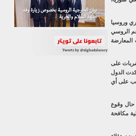
بيان للخارجية الروسية بخصوص زيارة وفد
جبهة السلام والحرية
وري وروسيا
عم الروسي
تابعونا على تويتر
يا والتي كانت المعارضة
Tweets by @alghadalsoury
ضربات على
كدت الدول
المناسب على أي
 حال وقوع
ية مكافحة