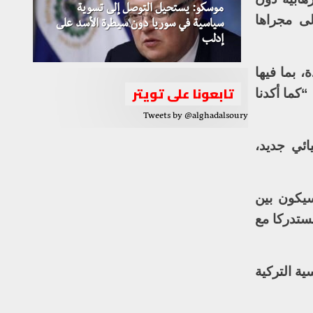
موسكو: يستحيل التوصل إلى تسوية
ى مجراها
سياسية في سوريا دون سيطرة الأسد على
إدلب
 بما فيها
تابعونا على تويتر
كما أكدنا
Tweets by @alghadalsoury
ائي جديد،
يكون بين
ستدركا مع
ية التركية