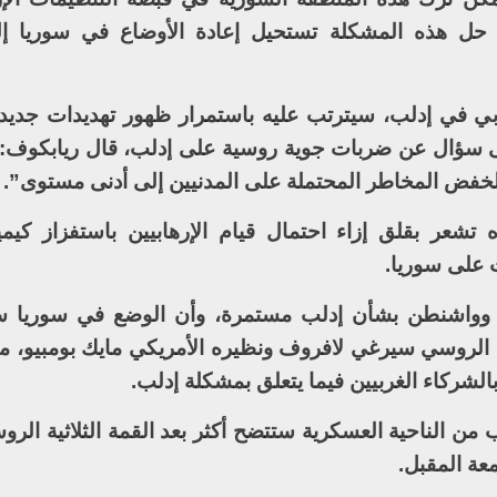
ن حل هذه المشكلة تستحيل إعادة الأوضاع في سوريا إل
ي في إدلب، سيترتب عليه باستمرار ظهور تهديدات جديدة،
ى سؤال عن ضربات جوية روسية على إدلب، قال ريابكوف: “
ى لخفض المخاطر المحتملة على المدنيين إلى أدنى مستوى”.
تشعر بقلق إزاء احتمال قيام الإرهابيين باستفزاز كيمي
 على سوريا.
و وواشنطن بشأن إدلب مستمرة، وأن الوضع في سوريا س
ية الروسي سيرغي لافروف ونظيره الأمريكي مايك بومبيو، م
الشركاء الغربيين فيما يتعلق بمشكلة إدلب.
 الناحية العسكرية ستتضح أكثر بعد القمة الثلاثية الروس
عة المقبل.