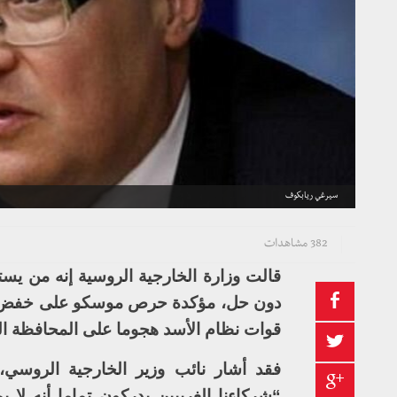
سيرغي ريابكوف
382 مشاهدات
قالت وزارة الخارجية الروسية إنه من ي
دون حل، مؤكدة حرص موسكو على خفض الم
قوات نظام الأسد هجوما على المحافظة ا
فقد أشار نائب وزير الخارجية الروسي،
“شركاءنا الغربيين يدركون تماما أنه لا