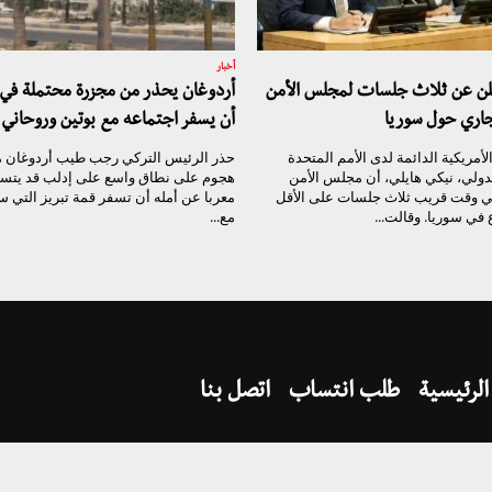
أخبار
علن عن ثلاث جلسات لمجلس الأمن
أردوغان يحذر من مجزرة محتملة في 
جاري حول سوريا
أن يسفر اجتماعه مع بوتين وروحاني 
لأمريكية الدائمة لدى الأمم المتحدة
حذر الرئيس التركي رجب طيب أردوغان م
دولي، نيكي هايلي، أن مجلس الأمن
هجوم على نطاق واسع على إدلب قد يتسب
ي وقت قريب ثلاث جلسات على الأقل
معربا عن أمله أن تسفر قمة تبريز التي س
 في سوريا. وقالت...
مع...
الرئيسية
طلب انتساب
اتصل بنا
تيار الغد السوري @ 2017