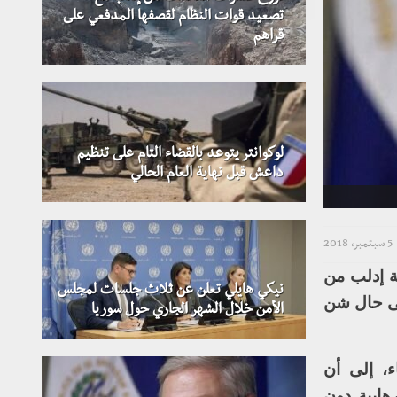
تصعيد قوات النظام لقصفها المدفعي على
قراهم
لوكوانتر يتوعد بالقضاء التام على تنظيم
داعش قبل نهاية العام الحالي
5 سبتمبر، 2018
ة إدلب من
نيكي هايلي تعلن عن ثلاث جلسات لمجلس
نى حال شن
الأمن خلال الشهر الجاري حول سوريا
ء، إلى أن
هابية دون