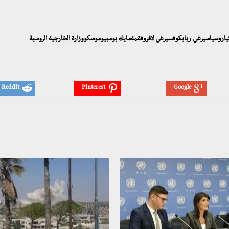
تركياروسياسيرغي ريابكوفسيرغي لافروفقمةمايك بومبيوموسكووزارة الخارجية الروسية