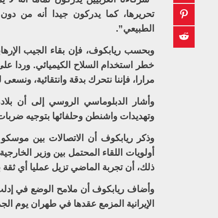
تحريرها، كما يدركون جيدا أنه من دو
الطبيعي”.
وبحسب ريابكوف، فإن بقاء الجيب الإرهاب
خطر استخدام السلاح الكيميائي. وردا عل
مرارا، فإننا نتحرك بدقة وانتقائية، ونسع
وأشار الدبلوماسي الروسي إلى أن بلاده 
وتهديدات واشنطن وحلفائها بتوجيه ضربات
وذكر ريابكوف أن الاتصالات بين موسك
أولويات اللقاء المحتمل بين وزير الخارج
ذلك، أن تجربة الماضي تزيل عمليا أي ثقة ب
وأضاف ريابكوف أن ملامح الوضع في إدلب من
الإيرانية المزمع عقدها في طهران يوم الجم