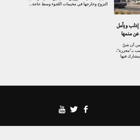
النزوح وخارجها في مخيمات اللجوء وسط حاجة...
إدلب ويأمل
عن منعها
ن أن شنّ
ب بـ”مجزرة”،
يشارك فيها