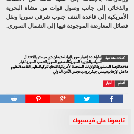
والذخائر، إلى جانب وصول قوات من مشاة البحرية
الأمريكية إلى قاعدة التنف جنوب شرقي سوريا ونقل
فصائل المعارضة الموجودة فيها إلى الشمال السوري.
إدلبإعادة إعمار سورياإيراناستيفان دي ميستوراالانتقال
كلمات مفتاحية
السياسيالجزيرة السوريةالدستور السوريالشعب السوريالقرار
2254اللجنة الدستوريةالولايات المتحدة الأمريكيةانتخاباتتركياتنظيم القاعدةتنظيم
داعش الإرهابيجيمس جيفريروسيامجلس الأمن الدولي
أقسام
أخبار
تابعونا على فيسبوك