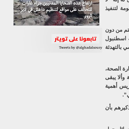
ارتفاع عدد الضحايا المدنيين جراء غارات
مة لتنفيذ
للتحالف على مواقع لتنظيم داعش في دير
الزور
تم من دون
تابعونا على تويتر
ة اسطنبول
 بالتهدئة
Tweets by @alghadalsoury
رة الصحة،
وألا يبقى
ريس أهمية
”.
كيرهم بأن