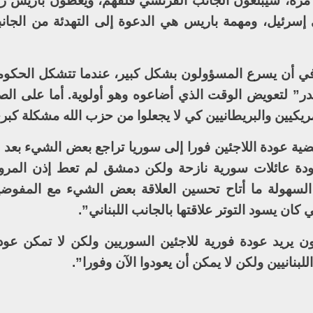
كل مرة، سيبلغون الجانب الفرنسي قلقهم، ويعطون باريس 
إسرئيل، ومهمة باريس هي الدعوة إلى التهدئة من الجانب
 أن يسرع المسؤولون بشكل كبير، عندما تتشكل الحكومة ا
” لتعويض الوقت الذي أضاعوه وهو أولوية. أما على الصع
مريكيين والبريطانيين كي لا يجعلوا من حزب الله مشكلة كبر
قضية عودة اللاجئين فورا إلى سوريا تراجع بعض الشيء بعد
ودة عائلات سورية نازحة ولكن دمشق لم تعط إذن المرو
ذه السهولة ما أتاح تحسين العلاقة بعض الشيء مع المفوضي
 كان يسود التوتر علاقتها بالجانب اللبناني”.
يريد عودة فورية للاجئين السوريين ولكن لا تمكن عودت
بنانيين ولكن لا يمكن أن يعودوا الآن وفورا”.