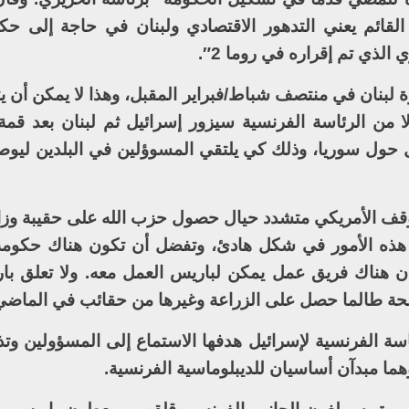
لقائم يعني التدهور الاقتصادي ولبنان في حاجة إلى حكو
لذي تم إقراره في روما 2″.
ة لبنان في منتصف شباط/فبراير المقبل، وهذا لا يمكن أن ي
من الرئاسة الفرنسية سيزور إسرائيل ثم لبنان بعد قم
ل حول سوريا، وذلك كي يلتقي المسوؤلين في البلدين ليوصي
وقف الأمريكي متشدد حيال حصول حزب الله على حقيبة وزا
ع هذه الأمور في شكل هادئ، وتفضل أن تكون هناك حكومة 
ن هناك فريق عمل يمكن لباريس العمل معه. ولا تعلق با
حة طالما حصل على الزراعة وغيرها من حقائب في الماضي
سة الفرنسية لإسرائيل هدفها الاستماع إلى المسؤولين وتذ
وهما مبدآن أساسيان للديبلوماسية الفرنسية.