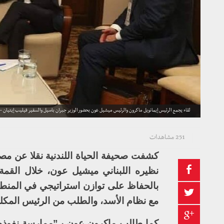
لقاء يجمع الرئيس إيمانويل ماكرون والرئيس ميشيل عون بحضور الوزير جبران باسيل والسفير فيليب إيتيان - 12 تشرين الأول 2018
251 مشاهدات
كشفت صحيفة الحياة اللندنية نقلا عن م
نظيره اللبناني ميشيل عون، خلال القمة ا
بالحفاظ على توازن استراتيجي في المنطق
مع نظام الأسد، والطلب من الرئيس المكلف
كما طالب ماكرون عون بـ”ممارسة نفوذه 