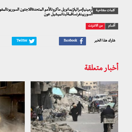
أرمينياإسرائيلإيمانويل ماكرونالأمم المتحدةاللاجئون السوريونالمف
كلمات مفتاحية
السوريينفرنساقمةلبنانميشيل عون
أقسام
من الانترنت
شارك هذا الخبر
أخبار متعلقة