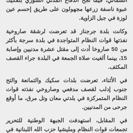
الشمالي، فيما نجح الدفاع المدني السوري بتفكيك
عبوة ناسفة زرعها مجهولون على طريق إحسم عين
لوزة في جبل الزاوية.
وكانت بلدة جرجناز قد تعرضت لرشقة صاروخية
نفذتها قوات النظام المتواجدة في بلدة سرجة بأكثر
من 50 صاروخا أدت إلى مقتل عشرة مدنيين وإصابة
15، بينما ألغيت صلاة الجمعة في البلدة جراء القصف
المكثف.
في الأثناء، تعرضت بلدات سكيك والتمانعة والتح
جنوب إدلب لقصف مدفعي وصاروخي نفذته قوات
النظام المتمركزة في بلدتي معان وتل مرق، ما أوقع
جرحى من المدنيين.
في المقابل، استهدفت الجبهة الوطنية للتحرير
تجمعات قوات النظام ومليشيا حزب الله اللبنانية في