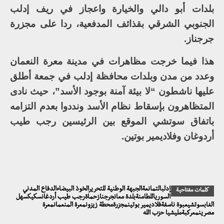
بلدات أبو دالي والخيارة واعجاز في ريف إدلب
الجنوبي الشرقي بقذائف المدفعية، ردا على مجزرة
جرجناز.
هذا فيما خرجت مظاهرات في مدينة معرة النعمان
وعدد من مدن وبلدات محافظة إدلب في جمعة أطلق
عليها ناشطون “لا بيئة آمنة بوجود الأسد”، حيث نادى
المتظاهرون بإسقاط نظام الأسد ونددوا بعدم التزامه
باتفاق سوتشي الموقع بين الرئيسين رجب طيب
أردوغان وفلاديمير بوتين.
إدلبالتمانعةالجبهة الوطنية للتحريرالخوذ البيضاءالدفاع المدني
كلمات مفتاحية
السورياللطامنةبلدة معانجرجنازحماةرجب طيب أردغانسكيكسهل
الغابسوتشيعبوة ناسفةفلاديمير بوتينمجزرةمحطة زيزونمعرة المنعمانمعرة
مصرينمعركبةمليشيا حزب الله