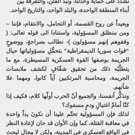
نشدّدُ على حماية وحدتنا، ونبذ الفتن، والتفرقة بين
أبناء المنطقة الواحدة، والبلد الواحد، والتاريخ الواحد.
وبعيداً عن روح القسمة، أو التحامل، والانتقام، فإننا –
ومن منطلق المسؤولية، واستنادا الى قوله تعالى: (
وقفوهم إنهم مسؤولون )- نطالب بصراحةٍ، ووضوحٍ
“قوات سوريا الديمقراطية” بتحمُّلِ مسؤولياتها حيال
الجريمة بوصفها القوة العسكرية المسيطرة، مع ما
يتطلّبُه ذلك من تحقيق شفّافٍ لكشف ملابسات
الجريمة، ومحاسبة المرتكبين أياً كانوا، ومهما علا
شأنهم.
ونذكِّر أنفسنا، والجميع أنّ الحرب أولّها كلام، فكيف إذا
كنّا أمامّ اغتيالٍ ودمٍ مسفوك؟
لذلك فإن المسؤولية تحتّم علينا أن نكونَ يداً واحدة
في معاقبة القتلة، كما وإن الأوان قد حان لإعادة النظر
في الواقع العسكري في المدينة، ولكن لا مجال لبحث