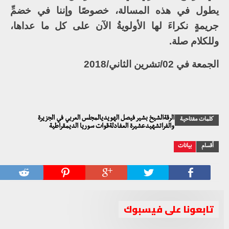
يطول في هذه المسالة، خصوصًا وإننا في خضمِّ
جريمةٍ نكراءَ لها الأولويةُ الآن على كل ما عداها،
وللكلام صلة.
الجمعة في 02/تشرين الثاني/2018
الرقةالشيخ بشير فيصل الهويديالمجلس العربي في الجزيرة
كلمات مفتاحية
والفراتشهيدعشيرة العفادلةقوات سوريا الديمقراطية
أقسام
بيانات
تابعونا على فيسبوك