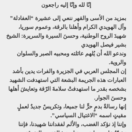
إنّا لله وإنّا إليه راجعون
بمزيد من الأسى والقهر ننعي إلى عشيرة “العفادلة”
وآل الهويدي الكرام وأهلنا بالرقة، وعموم سوريا،
شهيدَ الروح الوطنية، وحسنَ السيرة والسريرة: الشيخ
بشير فيصل الهويدي
وندعو الله أن يُلهم عائلته ومحبيه الصبر والسلوان
والروية.
إن المجلس العربي في الجزيرة والفرات يدين بأشد
العبارات هذه الجريمة البشعة التي استهدفت الشهيد
بشخصه بقدر ما استهدفتْ سلامةَ الرّقة وتعايشَ أهلها
وحسنَ الجوار.
إنها رسالةٌ بدمٍ حرٍّ لنا جميعا، وتكريسٌ جديدٌ لعملٍ
مقيتٍ اسمه “الاغتيال السياسي”.
وإننا إذ نؤكد الغضب، والألم لفقداننا شهيدنا، فإننا