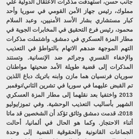
جانب حسن، استهدفت مذكرات الاعتقال الدولية علي
مملوك، رئيس جهاز الأمن القومي في سوريا وأحد
كبار مستشاري بشار الأسد الأمنيين، وعبد السلام
محمود، رئيس فرع التحقيق في المخابرات الجوية في
مطار المزة العسكري في دمشق. واشتملت مذكرات
التهم الموجهة ضدهم الاتهام بالتواطؤ في التعذيب
والإخفاء القسري وجرائم ضد الإنسانية. وتستند
المذكرات إلى قضية طويلة الأمد ضحيتها مواطنان
سوريان فرنسيان هما مازن وابنه باتريك دباغ اللذين
تم القبض عليهما في سوريا في تشرين الثاني/نوفمبر
2013 واختفيا بعد نقلهما إلى مطار المزة العسكري
الشهير بأساليب التعذيب الوحشية. وفي تموز/يوليو
2018، قدمت دمشق وثائق تؤكد أن الشخصين قد ماتا
أثناء الاحتجاز. وكما هو الحال في ألمانيا، أحالت
الجماعات القانونية والحقوقية القضية إلى وحدة