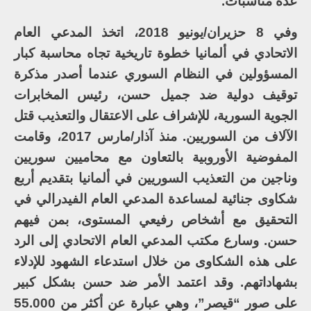
عدة مناسبات.
وفي 8 حزيران/يونيو 2018، اتخذ المدعي العام
الاتحادي في ألمانيا خطوة تاريخية تجاه محاسبة كبار
المسؤولين في النظام السوري عندما أصدر مذكرة
توقيف دولية ضد جميل حسن، رئيس المخابرات
الجوية السورية، للإشراف على الاعتقال والتعذيب قتل
الآلاف من السوريين. منذ آذار/مارس 2017، وقامت
المفوضية الأوروبية بالتعاون مع محاميين سوريين
وناجين من التعذيب السوريين في ألمانيا بتقديم أربع
شكاوى جنائية لمساعدة المدعي العام الفيدرالي في
التحقيق مع أشخاص رفيعي المستوى، بمن فيهم
حسن. وسارع مكتب المدعي العام الاتحادي إلى الرد
على هذه الشكاوى من خلال استدعاء الشهود للإدلاء
بشهاداتهم. وقد اعتمد الأمر ضد حسن بشكل كبير
على صور “قيصر”، وهي عبارة عن أكثر من 55.000