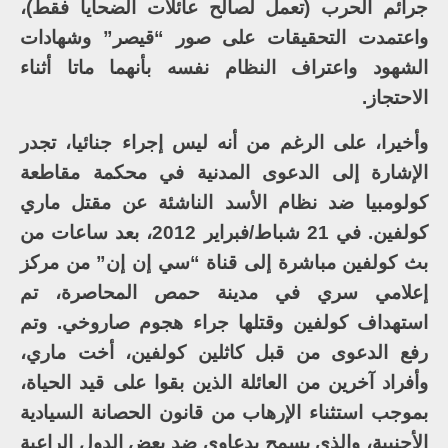
جرائم الحرب (تعمل لصالح عائلات الضحايا فقط)،
واعتمدت التحقيقات على صور “قيصر” وشهادات
الشهود واعتراف النظام نفسه بأنهما ماتا أثناء
الاحتجاز.
وأخيرا، على الرغم من أنه ليس إجراء جنائيا، تجدر
الإشارة إلى الدعوى المدنية في محكمة مقاطعة
كولومبيا ضد نظام الأسد الناشئة عن مقتل ماري
كولفين. في 21 شباط/فبراير 2012، بعد ساعات من
بث كولفين مباشرة إلى قناة “سي إن إن” من مركز
إعلامي سري في مدينة حمص المحاصرة، تم
استهداف كولفين وقتلها جراء هجوم صاروخي. وتم
رفع الدعوى من قبل كاثلين كولفين، أخت ماري،
وأفراد آخرين من العائلة الذين بقوا على قيد الحياة،
بموجب استثناء الإرهاب من قانون الحصانة السيادية
الأجنبية، والذي يسمح بدعاوى ضد بعض الدول الراعية