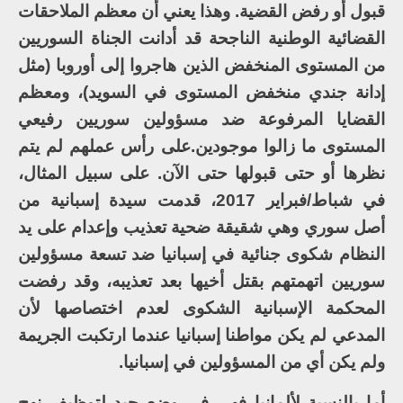
قبول أو رفض القضية. وهذا يعني أن معظم الملاحقات
القضائية الوطنية الناجحة قد أدانت الجناة السوريين
من المستوى المنخفض الذين هاجروا إلى أوروبا (مثل
إدانة جندي منخفض المستوى في السويد)، ومعظم
القضايا المرفوعة ضد مسؤولين سوريين رفيعي
المستوى ما زالوا موجودين.على رأس عملهم لم يتم
نظرها أو حتى قبولها حتى الآن. على سبيل المثال،
في شباط/فبراير 2017، قدمت سيدة إسبانية من
أصل سوري وهي شقيقة ضحية تعذيب وإعدام على يد
النظام شكوى جنائية في إسبانيا ضد تسعة مسؤولين
سوريين اتهمتهم بقتل أخيها بعد تعذيبه، وقد رفضت
المحكمة الإسبانية الشكوى لعدم اختصاصها لأن
المدعي لم يكن مواطنا إسبانيا عندما ارتكبت الجريمة
ولم يكن أي من المسؤولين في إسبانيا.
أما بالنسبة لألمانيا فهي في وضع جيد لتوظيف نهج