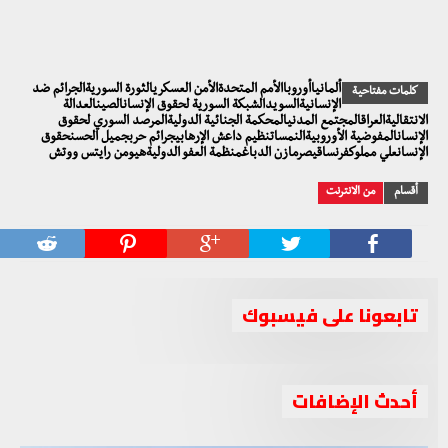
ألمانياأوروباالأمم المتحدةالأمن العسكريالثورة السوريةالجرائم ضد
كلمات مفتاحية
الإنسانيةالسويدالشبكة السورية لحقوق الإنسانالصينالعدالة
الانتقاليةالعراقالمجتمع المدنيالمحكمة الجنائية الدوليةالمرصد السوري لحقوق
الإنسانالمفوضية الأوروبيةالنمساتنظيم داعش الإرهابيجرائم حربجميل الحسنحقوق
الإنسانعلي مملوكفرنساقيصرمازن الدباغمنظمة العفو الدوليةهيومن رايتس ووتش
أقسام
من الانترنت
تابعونا على فيسبوك
أحدث الإضافات