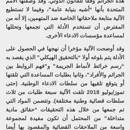
هذه الجرائم وفقا للقانون الدولي. وقد وصفتها الأمم
المتحدة بأنها “أشبه بنيابة عامة”، وفيما لا تستطيع
الآلية متابعة ملاحقاتها الخاصة ضد المتهمين، إلا أنه من
المفترض أن تستخدم الأدلة التي تجمعها وتحللها
لمساعدة مؤسسات الادعاء الأخرى.
وقد أوضحت الآلية مؤخرا أن نهجها في الحصول على
الأدلة يتم بلوغه أولا “بالتحقيق الهيكلي” الذي يقصد به
“رسم خرائط لأنماط الجريمة” و”فهم الروابط بين
الجرائم والأفراد”، وثانيا بطلبات المساعدة التي تلقتها
أو يتوقع تلقيها من سلطات الادعاء الوطنية. (حتى
تموز/يوليو 2018 تلقت الآلية سبعة طلبات من ثلاث
سلطات قضائية وطنية مختلفة). وتتضمن المواد التي
تم جمعها من خلال هذه التحقيقات “حقائق مادية
متداخلة” من المحتمل أن تكون مفيدة لمجموعة
واسعة من الملاحقات القضائية والمقصود بها أيضا