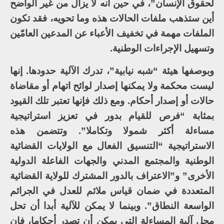
لحقوق الإنسان”، في حين أنه لا يزال من غير الواضح
أين ستذهب ملفات الحالات هذه وما تحويه، فقد تكون
الملفات مهمة في تخفيف الأعباء عن المدعين العامّين
وتسهيل الإجراءات الوطنية.
وبوصفها هيئة “شبه نيابية”، تدرك الآلية حدودها. إنها
ليست محكمة ولا يمكنها إصدار لوائح اتهام أو مقاضاة
حالات أو إصدار أحكام. ومع ذلك فإنها تعتبر تلك القيود
بمثابة “فرص للقيام بدور في تعزيز استراتيجية
مساءلة أكثر شمولا وتكاملا”. وتتضمن هذه
الاستراتيجية “التنسيق الفعال مع الولايات القضائية
الوطنية والمجتمع المدني والجهات الفاعلة الدولية
الأخرى” و”الاعتراف بالدور المشترك للولاية القضائية
المتعددة في ضمان ﻗﻴﺎﺱ ﻣﻼﺋﻢ ﻟﻠﻌﺪﻝ في الجرائم
ﺍﻟﻮﺍﺳﻌﺔ ﺍﻟﻨﻄﺎﻕ”. وبينما لا يمكن للآلية أبدا أن تحل
محل آلية المساءلة التي يمكن أن تصدر أحكاما، فإن