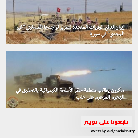
إيران تدفع الولايات المتحدة لتعزيز تواجدها العسكري “غير
المجدي” في سوريا
ماكرون يطالب منظمة حظر الأسلحة الكيميائية بالتحقيق في
الهجوم المزعوم على حلب
تابعونا على تويتر
Tweets by @alghadalsoury