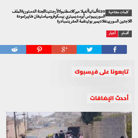
G20ألمانياأنغيلا ميركلاسطنبولالأرجنتيناللجنة الدستوريةالملف
كلمات مفتاحية
السوريبيونس آيرسديميتري بيسكوفروسياستيفان شايبرتعودة
اللاجئين السوريينفلاديمير بوتينقمة العشرينمبادرة
أقسام
أخبار
تابعونا على فيسبوك
أحدث الإضافات