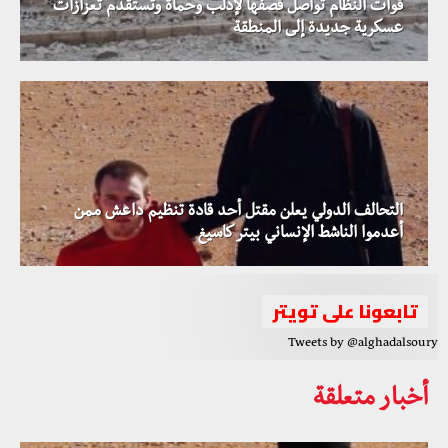
قوات النظام تواصل قصفها لإدلب وحماة وتستقدم تعزازات
عسكرية جديدة إلى المنطقة
التحالف الدولي يعلن مقتل أحد قادة تنظيم داعش ممن
أعدموا الناشط الإنساني بيتر كاسيغ
تابعونا على تويتر
Tweets by @alghadalsoury
أخبار متعلقة