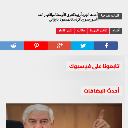
أحمد الجرباأربيلالشرق الأوسطالعراقتيار الغد
كلمات مفتاحية
السوريسورياكردستانمسعود بارزاني
أقسام
الأخبار المميزة
بيانات
رئيس التيار
تابعونا على فيسبوك
أحدث الإضافات