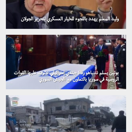
وليد المعلم يهدد باللجوء للخيار العسكري لتحرير الجولان
بوتين يسلم نتنياهو رفاة جندي إسرائيلي عثرت عليها القوات
الروسية في سوريا بالتعاون مع الجيش السوري