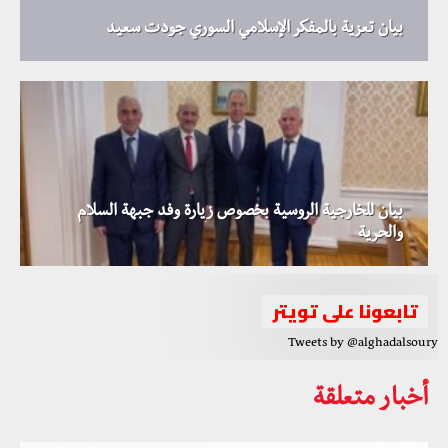
بيان تعزية بالمفكر الإسلامي السوري جودت سعيد
بيان للخارجية الروسية بخصوص زيارة وفد جبهة السلام
والحرية
تابعونا على تويتر
Tweets by @alghadalsoury
أخبار متعلقة