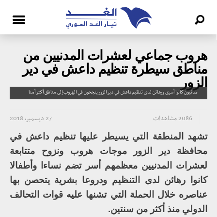
هروب جماعي لعشرات المدنيين من
مناطق سيطرة تنظيم داعش في دير
الزور
مدنيون كانوا أسرى ورهائن لدى تنظيم داعش في دير الزور ينجحون في الهروب إلى مناطق أكثر أمنا
2086 مشاهدات
27 ديسمبر، 2018
تشهد المنطقة التي يسيطر عليها تنظيم داعش في
محافظة دير الزور موجات هروب ونزوح متتابعة
لعشرات المدنيين معظمهم أسر تضم نساءا وأطفالا
كانوا رهائن لدى التنظيم ودروعا بشرية يتحصن بها
عناصره خلال الحملة التي تشنها عليه قوات التحالف
الدولي منذ أكثر من سنتين.