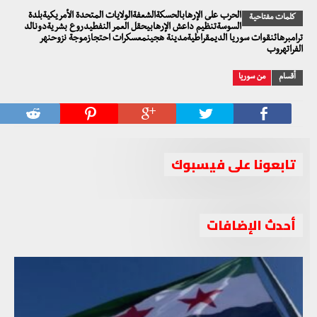
الحرب على الإرهابالحسكةالشعفةالولايات المتحدة الأمريكيةبلدة
كلمات مفتاحية
السوسةتنظيم داعش الإرهابيحقل العمر النفطيدروع بشريةدونالد
ترامبرهائنقوات سوريا الديمقراطيةمدينة هجينمعسكرات احتجازموجة نزوحنهر
الفراتهروب
أقسام
من سوريا
تابعونا على فيسبوك
أحدث الإضافات