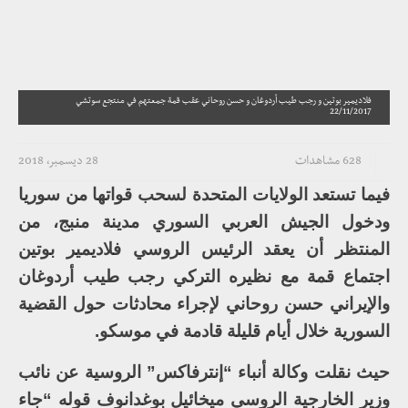
فلاديمير بوتين و رجب طيب أردوغان و حسن روحاني عقب قمة جمعتهم في منتجع سوتشي
22/11/2017
628 مشاهدات
28 ديسمبر، 2018
فيما تستعد الولايات المتحدة لسحب قواتها من سوريا
ودخول الجيش العربي السوري مدينة منبج، من
المنتظر أن يعقد الرئيس الروسي فلاديمير بوتين
اجتماع قمة مع نظيره التركي رجب طيب أردوغان
والإيراني حسن روحاني لإجراء محادثات حول القضية
السورية خلال أيام قليلة قادمة في موسكو.
حيث نقلت وكالة أنباء “إنترفاكس” الروسية عن نائب
وزير الخارجية الروسي ميخائيل بوغدانوف قوله “جاء