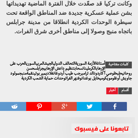
وكانت تركيا قد صعّدت خلال الفترة الماضية تهديداتها
بشن عملية عسكرية جديدة ضد المناطق الواقعة تحت
سيطرة الوحدات الكردية انطلاقا من مدينة جرابلس
باتجاه منبج وصولا إلى مناطق أخرى شرق الفرات.
أستانةالأزمة السوريةالتحالف الدوليالجيشالعربيالسوريالحرب على
كلمات مفتاحية
الإرهابالكرملينانسحابتنظيم داعش الإرهابيجرابلسحسن
روحانيحلبخلوصي آكاردونالد ترامبرجب طيب أردوغانفلاديمير بوتينقمةمنبجمولود
جاويش أوغلومويكوميخايل بوغدانوفنهر الفراتوحدات حماية الشعب الكردية
أقسام
أخبار
تابعونا على فيسبوك