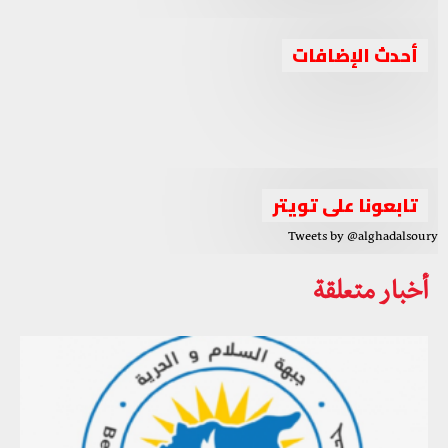
جبهة السلام والحرية تدين استهداف حزب العمال
أحدث الإضافات
جبهة السلام والحرية تعقد اجتماعا برئاسة الشيخ أحمد الجربا
الكوردستاني لقوات البيشمركة بإقليم كوردستان
جبهة السلام والحرية تصف الانتخابات الرئاسية في سوريا
لمناقشة عدة ملفات مهمة
بـ”المهزلة والصورية”
الواقع السوري بين الإحباط والتحدي والدور الثلاثي العربي
تابعونا على تويتر
Tweets by @alghadalsoury
أخبار متعلقة