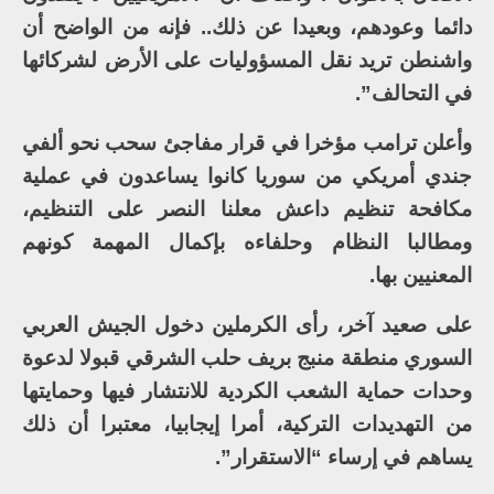
دائما وعودهم، وبعيدا عن ذلك.. فإنه من الواضح أن
واشنطن تريد نقل المسؤوليات على الأرض لشركائها
في التحالف”.
وأعلن ترامب مؤخرا في قرار مفاجئ سحب نحو ألفي
جندي أمريكي من سوريا كانوا يساعدون في عملية
مكافحة تنظيم داعش معلنا النصر على التنظيم،
ومطالبا النظام وحلفاءه بإكمال المهمة كونهم
المعنيين بها.
على صعيد آخر، رأى الكرملين دخول الجيش العربي
السوري منطقة منبج بريف حلب الشرقي قبولا لدعوة
وحدات حماية الشعب الكردية للانتشار فيها وحمايتها
من التهديدات التركية، أمرا إيجابيا، معتبرا أن ذلك
يساهم في إرساء “الاستقرار”.