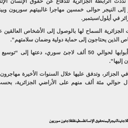
ددت الرابطة الجزائرية للدفاع عن حقوق الإنسان الإثن
إلى النيجر حوالى خمسين مهاجرا غالبيتهم سوريون وبي
ائر في أيلول/سبتمبر.
الجزائرية السماح لها بالوصول إلى الأشخاص العالقين ع
شخاص الذين يحتاجون إلى حماية دولية وضمان سلامتهم”.
وإذ ذكرت المفوضية بأن الجزائر فتحت أبوابها لحوالي 50 ألف لاجئ سوري، دعتها 
إليها”.
في الجزائر، وتدفق عليها خلال السنوات الأخيرة مهاجرو
زال حوالي مئة ألف منهم على الأراضي الجزائرية، بحس
اللاجئينالنيجراليمنحقوق الإنسانفلسطينقلقلاجئون سوريون