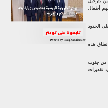
ين بترحيل
نهم أطفال
بيان للخارجية الروسية بخصوص زيارة وفد
جبهة السلام والحرية
لى الحدود
تابعونا على تويتر
Tweets by @alghadalsoury
إلى “توسيع نطاق هذه
ن من جنوب
ب تقديرات