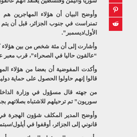
سوريا واليمن وفلسطين يُعتقد أنهم عالقون
الأول/ديسمبر”.
وأشارت إلى أن مئة شخص من بين هؤلاء كانو
“عالقون حاليا في الصحراء”، قرب معبر ع
وأكدت المفوضية أن بعضا من هؤلاء المه
قالوا إنهم حاولوا الحصول على حماية دولية
من جهته قال مسؤول في وزارة الداخل
سوريون” تم ترحيلهم للاشتباه بصلاتهم بج
وأوضح المدير المكلف شؤون الهجرة في 
قانوني إلى الجزائر، أوقفوا في أيلول/سبتمب