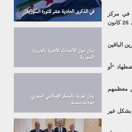
في الذكرى الحادية عشر للثورة السورية
 “محتجزين في مركز
تمنراست في جنوب الجزائر، قبل أن يتم اقتيادهم إلى مكان قريب من معبر عين قزام الحدودي في 26 كانون
ين الباقين
بيان حول الأحداث الأخيرة بالجزيرة
السورية
ضطهاد “أو
ص معظمهم
بيان تعزية بالمفكر الإسلامي السوري
جودت سعيد
 بشكل غير