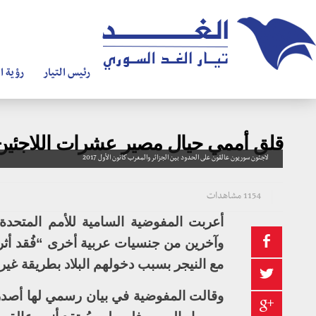
رئيس التيار
رؤية ال
قلق أممي حيال مصير عشرات اللاجئين 
لاجئون سوريون عالقون على الحدود بين الجزائر والمغرب كانون الأول 2017
1154 مشاهدات
أعربت المفوضية السامية للأمم المتحدة
وآخرين من جنسيات عربية أخرى “فُقد أثره
مع النيجر بسبب دخولهم البلاد بطريقة غير
وقالت المفوضية في بيان رسمي لها أصد