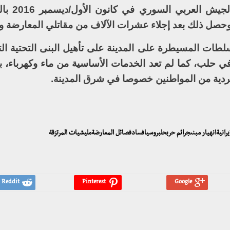
واستخدام لأسلحة محرمة
 وحصل ذلك بعد إجلاء عشرات الآلاف من مقاتلي المعارضة وا
لطات المسيطرة على المدينة على تأهيل البنى التحتية ا
في حلب، كما لم تعد الخدمات الأساسية من ماء وكهرباء، ب
ردية من المواطنين خصوصا في شرق المدينة.
يرانيةانهيار مبنىجرائم حربحلبروسيافسادفصائل المعارضةمليشيات المرتزقة