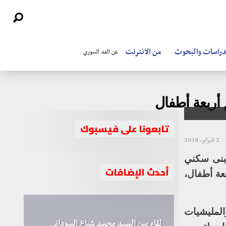
دراسات والبحوث
من الانترنت
عن الغد السوري
أربعة أطفال
تابعونا على فيسبوك
2 فبراير، 2019
مبنى سكني
أحدث الإضافات
عة أطفال،
المليشيات
لقاء بين السيد محمد شياع السوداني