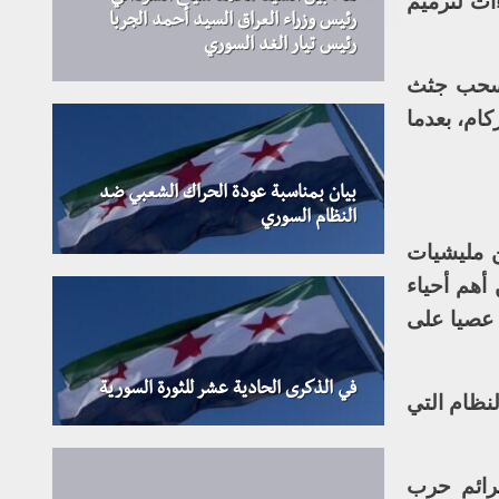
 إجراءات لترميم
رئيس وزراء العراق السيد أحمد الجربا
رئيس تيار الغد السوري
وسحب جثث
ام، بعدما
بيان بمناسبة عودة الحراك الشعبي ضد
النظام السوري
ن مليشيات
أهم أحياء
عصيا على
في الذكرى الحادية عشر للثورة السورية
ات النظام التي
رائم حرب