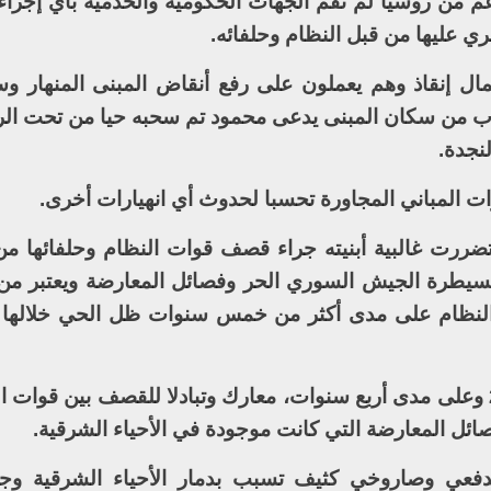
انية على المدينة نهاية العام 2016 بدعم من روسيا لم تقم الجهات الحكومية والخدمية بأي
ري عليها من قبل النظام وحلفائه.
ل إنقاذ وهم يعملون على رفع أنقاض المبنى المنهار 
ب من سكان المبنى يدعى محمود تم سحبه حيا من تحت الرك
نجدة.
ت المباني المجاورة تحسبا لحدوث أي انهيارات أخرى.
ضررت غالبية أبنيته جراء قصف قوات النظام وحلفائها م
لسيطرة الجيش السوري الحر وفصائل المعارضة ويعتبر من 
نظام على مدى أكثر من خمس سنوات ظل الحي خلالها 
وشهدت مدينة حلب، منذ صيف عام 2012 وعلى مدى أربع سنوات، معارك وتبادلا للقصف بين قو
صائل المعارضة التي كانت موجودة في الأحياء الشرقية.
عي وصاروخي كثيف تسبب بدمار الأحياء الشرقية وج