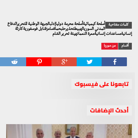
أسلحة كيميائيةأسلحة محرمة دولياإدلبالجبهة الوطنية للتحريرالدفاع
كلمات مفتاحية
المدني السوريالهبيطتحذيرحلبحماةسامزقنابل فوسفوريةكارثة
إنسانيةمساعدات إنسانيةمعرة النعمانهيئة تحرير الشام
أقسام
من سوريا
تابعونا على فيسبوك
أحدث الإضافات