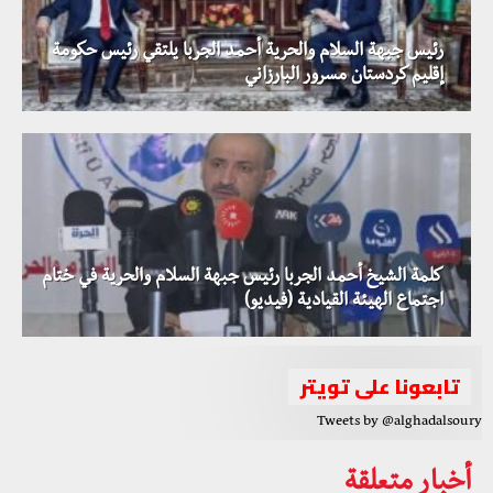
رئيس جبهة السلام والحرية أحمد الجربا يلتقي رئيس حكومة
إقليم كردستان مسرور البارزاني
كلمة الشيخ أحمد الجربا رئيس جبهة السلام والحرية في ختام
اجتماع الهيئة القيادية (فيديو)
تابعونا على تويتر
Tweets by @alghadalsoury
أخبار متعلقة