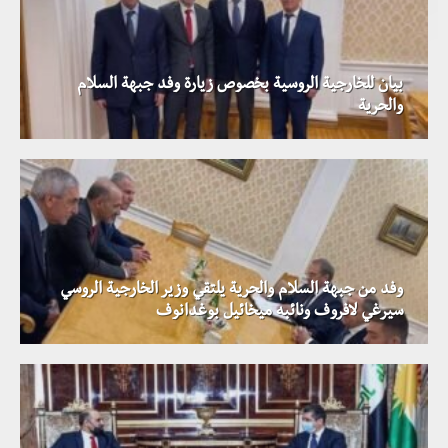
بيان للخارجية الروسية بخصوص زيارة وفد جبهة السلام
والحرية
وفد من جبهة السلام والحرية يلتقي وزير الخارجية الروسي
سيرغي لافروف ونائبه ميخائيل بوغدانوف