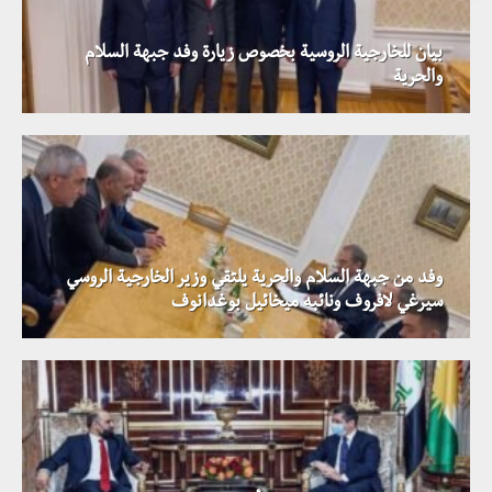
بيان للخارجية الروسية بخصوص زيارة وفد جبهة السلام
والحرية
وفد من جبهة السلام والحرية يلتقي وزير الخارجية الروسي
سيرغي لافروف ونائبه ميخائيل بوغدانوف