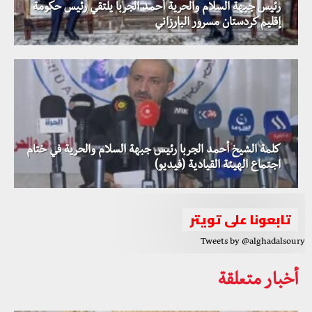
رئيس جبهة السلام والحرية أحمد الجربا يلتقي رئيس حكومة
إقليم كردستان مسرور البارزاني
كلمة الشيخ أحمد الجربا رئيس جبهة السلام والحرية في ختام
اجتماع الهيئة القيادية (فيديو)
تابعونا على تويتر
Tweets by @alghadalsoury
أخبار متعلقة