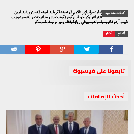
إدلبنإسرائيلإيرانالأمم المتحدةالكرمليناللجنة الدستوريةبنيامين
كلمات مفتاحية
نتنياهوتركياجوناثان كونريكوسحسن روحانيخفض التصعيدرجب
طيب أردوغانروسياسوتشيسيرغي ريابكوففلديمير بوتينقمةموسكو
أقسام
أخبار
تابعونا على فيسبوك
أحدث الإضافات