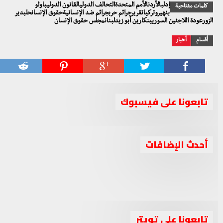
إدلبالأردنالأمم المتحدةالتحالف الدوليالقانون الدوليباولو
كلمات مفتاحية
بنهيروتركياتقريرجرائم حربجرائم ضد الإنسانيةحقوق الإنسانحلبدير
الزورعودة اللاجئين السوريينكارين أبو زيدلبنانمجلس حقوق الإنسان
أقسام
أخبار
تابعونا على فيسبوك
جبهة السلام والحرية تدين استهداف حزب العمال
أحدث الإضافات
جبهة السلام والحرية تعقد اجتماعا برئاسة الشيخ أحمد الجربا
الكوردستاني لقوات البيشمركة بإقليم كوردستان
جبهة السلام والحرية تصف الانتخابات الرئاسية في سوريا
لمناقشة عدة ملفات مهمة
بـ”المهزلة والصورية”
الواقع السوري بين الإحباط والتحدي والدور الثلاثي العربي
تابعونا على تويتر