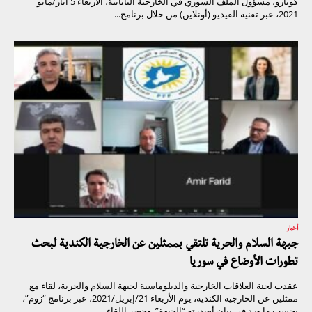
كوتارو، مسؤول الملف السوري في الخارجية اليابانية، الأربعاء 5 أيار/مايو
2021، عبر تقنية الفيديو (أونلاين) من خلال برنامج...
أخبار
جبهة السلام والحرية تلتقي بممثلين عن الخارجية الكندية لبحث
تطورات الأوضاع في سوريا
عقدت لجنة العلاقات الخارجية والدبلوماسية لجبهة السلام والحرية، لقاء مع
ممثلين عن الخارجية الكندية، يوم الأربعاء 21/إبريل/2021، عبر برنامج “زوم”،
بحسب ما ورد في بيان أصدرته “الجبهة”. وحضر اللقاء...