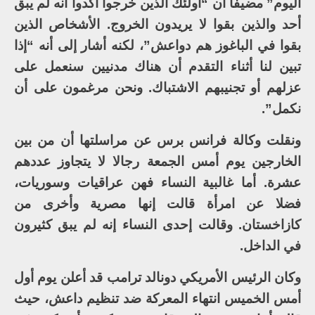
اليوم” مضيفا أن “أولئك الذين خرجوا أكدوا أنه لم يبق
أحد والذين بقوا لا يريدون الخروج. الأشخاص الذين
بقوا في الباغوز هم دواعش”، لكنه أشار إلى أنه “إذا
تبين لنا أثناء التقدم أن هناك مدنيين سنعمل على
عزلهم أو تجنيبهم الاشتباك. ونحن مرغمون على أن
نكمل”.
ونقلت وكالة فرانس برس عن مراسلتها أن من بين
الخارجين يوم أمس الجمعة رجالا لا يتجاوز عددهم
عشرة. أما غالبية النساء فهن عراقيات وسوريات،
فضلا عن امرأة قالت إنها مصرية وأخرى من
كازاخستان. وقالت إحدى النساء إنه لم يبق كثيرون
في الداخل.
وكان الرئيس الأمريكي دونالد ترامب قد أعلن يوم أول
أمس الخميس انتهاء المعركة ضد تنظيم داعش، حيث