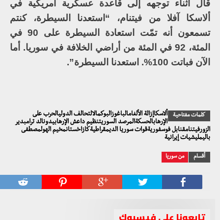
قال أثناء توجهه إلى قاعدة عسكرية أمريكية في
ألاسكا آفلا من فيتنام، “استعدنا السيطرة، كنتم
تسمعون أنه تمّت استعادة السيطرة على 90 في
المئة، 92 في المئة من أراضي الخلافة في سوريا. أما
الآن فباتت 100%. استعدنا السيطرة”.
ألاسكاإزالة الألغامالباغوزالبوكمالالتحالف الدوليالحرب على
كلمات مفتاحية
الإرهابالحسكةالمرصد السوريتنظيم داعش الإرهابيدونالد ترامبدير
الزورفيتنامقنابل فوسفوريةقوات سوريا الديمقراطيةكازاخستانمخيم الهولمصطفى
باليمليشيات إيرانية
أقسام
من سوريا
تابعونا على فيسبوك