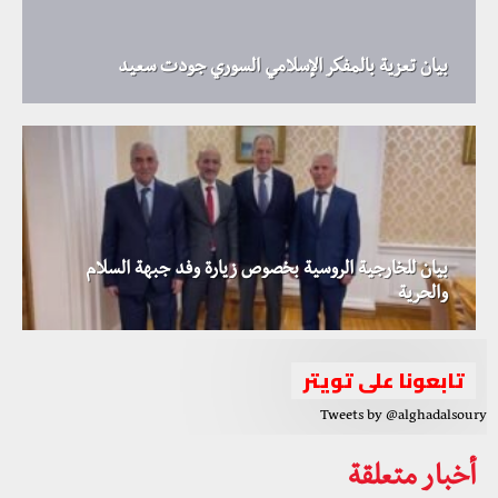
بيان تعزية بالمفكر الإسلامي السوري جودت سعيد
بيان للخارجية الروسية بخصوص زيارة وفد جبهة السلام
والحرية
تابعونا على تويتر
Tweets by @alghadalsoury
أخبار متعلقة