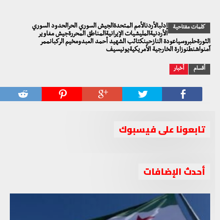
إدلبالأردنالأمم المتحدةالجيش السوري الحرالحدود السوري
كلمات مفتاحية
الأردنيةالمليشيات الإيرانيةالمناطق المحررةجيش مغاوير
الثورةحلبروسياعودة النازحينكتائب الشهيد أحمد العبدومخيم الركبانممر
آمنواشنطنوزارة الخارجية الأمريكيةيونيسيف
أقسام
أخبار
تابعونا على فيسبوك
أحدث الإضافات