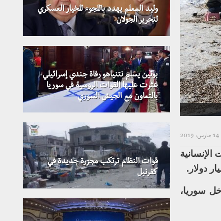
وليد المعلم يهدد باللجوء للخيار العسكري
لتحرير الجولان
بوتين يسلم نتنياهو رفاة جندي إسرائيلي
عثرت عليها القوات الروسية في سوريا
بالتعاون مع الجيش السوري
14 مارس، 2019
 الإنسانية
قوات النظام ترتكب مجزرة جديدة في
كفرنبل
خل سوريا،