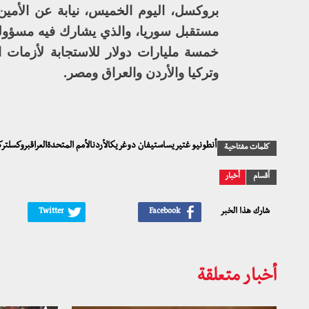
بروكسل، اليوم الخميس، نيابة عن الأمين
مستقبل سوريا، والذي يشارك فيه مسؤولو
خمسة مليارات دولار للاستجابة لأزمات ا
وتركيا والأردن والعراق ومصر.
أنطونيو غتيريساستيفان دوغريكالأردنالأمم المتحدةالعراقبروكسلت
كلمات مفتاحية
أقسام
أخبار
شارك هذا الخبر
أخبار متعلقة