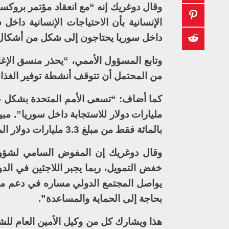
وقال دوغريك إنه “مع انعقاد مؤتمر بروك
داخل سوريا يحتاجون إلى شكل من أشكال ا
وتابع المسؤول الأممي، “يحذر منسق الإغا
من المحتمل أن تتوقف أنشطة توفير الغذاء 
بالمائة فقط من مبلغ 3.3 مليارات دولار المطلوب للخطة داخل سوريا، تم تسلمه بالفعل”.
وقال دوغريك إن المفوض السامي لشؤون
خفض التمويل، ربما يجبر اللاجئين في الد
يواصل المجتمع الدولي مساره في دعم ملايي
بحاجة إلى الحماية والمساعدة”.
هذا ويشارك كل من وكيل الأمين العام للش