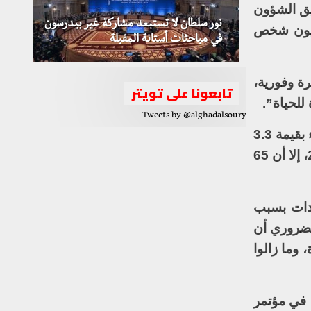
يق الشؤون
نور سلطان لا تستبعد مشاركة غير بيدرسون
الإنسانية داخل سوريا لا تزال عند مستوى قياسي”، مضيفا أن “11.7 مليون شخص
في مباحثات أستانة المقبلة
ة وفورية،
تابعونا على تويتر
للحياة”.
Tweets by @alghadalsoury
كما أضاف: “تسعى الأمم المتحدة بشكل عاجل إلى زيادة التمويل لمساعدة المحتاجين، من خلال نداء بقيمة 3.3
مليارات دولار للاستجابة داخل سوريا”. مبينا أنه “رغم التمويل السخي الذي قدمه المانحون عام 2018، إلا أن 65
دات بسبب
لضروري أن
 وما زالوا
 في مؤتمر