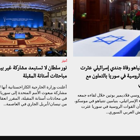
أخبار
نياهو رفاة جندي إسرائيلي عثرت
نور سلطان لا تستبعد مشاركة غير ب
لروسية في سوريا بالتعاون مع
مباحثات أستانة المقبلة
أعلنت وزارة الخارجية الكازاخستانية أنها ل
مشاركة مبعوث الأمم المتحدة إلى سوريا،
وسي فلاديمير بوتين خلال لقاءه جمعه
الإسرائيلي، بنيامين نتنياهو في موسكو،
من نيسان/أبريل الجاري في العاصمة...
أن القوات الروسية في سوريا عثرت
يش العربي السوري...