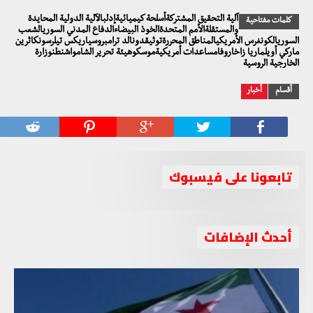
آلية التحقيق المشتركةأسلحة كيميائيةإدلبالآلية الدولية المحايدة
كلمات مفتاحية
والمستقلةالأمم المتحدةالخوذ البيضاءالدفاع المدني السوريالشعب
السوريالكونغرس الأمريكيالمناطق المحررةتوثيقدونالد ترامبروسياريكس تيلرسونكاثرين
ماركي أويلماريا زاخاروفامساعدات أمريكيةموسكوهيئة تحرير الشامواشنطنوزارة
الخارجية الروسية
أقسام
أخبار
تابعونا على فيسبوك
أحدث الإضافات