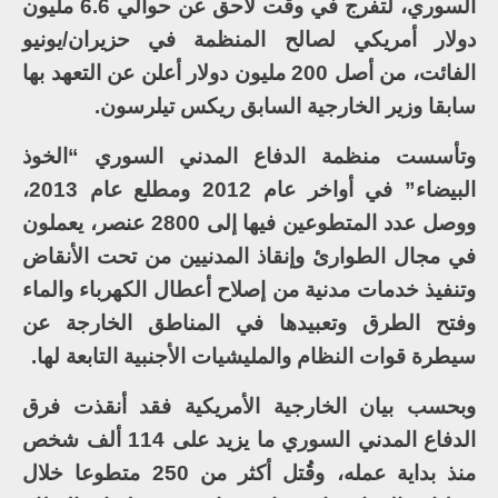
السوري، لتفرج في وقت لاحق عن حوالي 6.6 مليون
دولار أمريكي لصالح المنظمة في حزيران/يونيو
الفائت، من أصل 200 مليون دولار أعلن عن التعهد بها
سابقا وزير الخارجية السابق ريكس تيلرسون.
وتأسست منظمة الدفاع المدني السوري “الخوذ
البيضاء” في أواخر عام 2012 ومطلع عام 2013،
ووصل عدد المتطوعين فيها إلى 2800 عنصر، يعملون
في مجال الطوارئ وإنقاذ المدنيين من تحت الأنقاض
وتنفيذ خدمات مدنية من إصلاح أعطال الكهرباء والماء
وفتح الطرق وتعبيدها في المناطق الخارجة عن
سيطرة قوات النظام والمليشيات الأجنبية التابعة لها.
وبحسب بيان الخارجية الأمريكية فقد أنقذت فرق
الدفاع المدني السوري ما يزيد على 114 ألف شخص
منذ بداية عمله، وقُتل أكثر من 250 متطوعا خلال